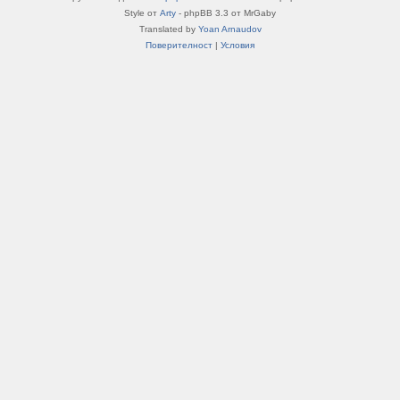
Style от
Arty
- phpBB 3.3 от MrGaby
Translated by
Yoan Arnaudov
Поверителност
|
Условия