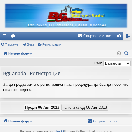
Свържи се с нас
ъ
Търсене
ор
Влез
Регистрация
ле
ег
Т
рз
Начало форум
ум
з
ис
ъ
и
и
тр
Език:
р
вр
ац
BgCanada - Регистрация
с
е
ъз
ия
За да продължите с регистрационната процедура трябва да посочите
н
ки
кога сте роден/а.
е
Начало форум
Свържи се с нас
Форума се задвижва от
phpBB
® Forum Software © phpBB Limited