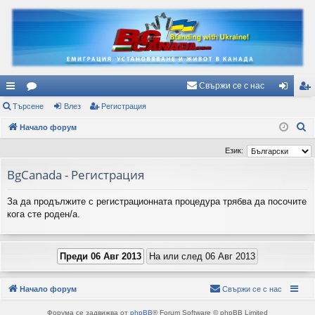
Свържи се с нас
ъ
Търсене
ор
Влез
Регистрация
ле
ег
Т
рз
Начало форум
ум
з
ис
ъ
и
и
тр
Език:
р
вр
ац
BgCanada - Регистрация
с
е
ъз
ия
За да продължите с регистрационната процедура трябва да посочите
н
ки
кога сте роден/а.
е
Начало форум
Свържи се с нас
Форума се задвижва от
phpBB
® Forum Software © phpBB Limited