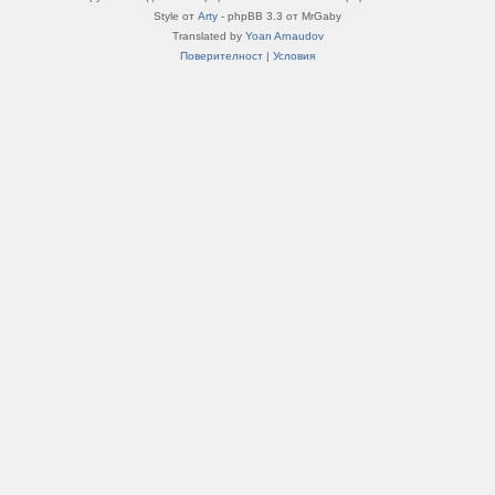
Style от
Arty
- phpBB 3.3 от MrGaby
Translated by
Yoan Arnaudov
Поверителност
|
Условия