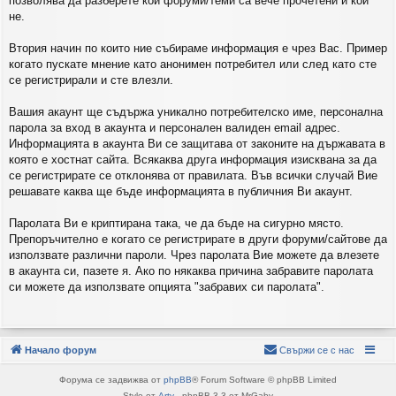
позволява да разберете кои форуми/теми са вече прочетени и кои
не.
Втория начин по които ние събираме информация е чрез Вас. Пример
когато пускате мнение като анонимен потребител или след като сте
се регистрирали и сте влезли.
Вашия акаунт ще съдържа уникално потребителско име, персонална
парола за вход в акаунта и персонален валиден email адрес.
Информацията в акаунта Ви се защитава от законите на държавата в
която е хостнат сайта. Всякаква друга информация изисквана за да
се регистрирате се отклонява от правилата. Във всички случай Вие
решавате каква ще бъде информацията в публичния Ви акаунт.
Паролата Ви е криптирана така, че да бъде на сигурно място.
Препоръчително е когато се регистрирате в други форуми/сайтове да
използвате различни пароли. Чрез паролата Вие можете да влезете
в акаунта си, пазете я. Ако по някаква причина забравите паролата
си можете да използвате опцията "забравих си паролата".
Начало форум
Свържи се с нас
Форума се задвижва от
phpBB
® Forum Software © phpBB Limited
Style от
Arty
- phpBB 3.3 от MrGaby