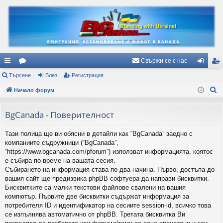
Свържи се с нас
ъ
Търсене
ор
Влез
Регистрация
ле
ег
Т
рз
Начало форум
ум
з
ис
ъ
и
и
тр
р
BgCanada - Поверителност
вр
ац
с
Тази полица ще ви обясни в детайли как “BgCanada” заедно с
е
ъз
ия
компаниите съдружници (“BgCanada”,
н
ки
“https://www.bgcanada.com/pforum”) използват информацията, коятос
е
е събира по време на вашата сесия.
Събирането на информация става по два начина. Първо, достъпа до
вашия сайт ще предизвика phpBB софтуера да направи бисквитки.
Бисквитките са малки текстови файлове свалени на вашия
компютър. Първите две бисквитки съдържат информация за
потребителя ID и идентификатор на сесиите session-id, всичко това
се изпълнява автоматично от phpBB. Третата бисквитка Ви