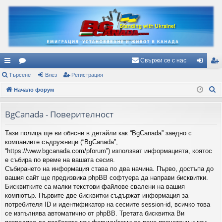
Свържи се с нас
ъ
Търсене
ор
Влез
Регистрация
ле
ег
Т
рз
Начало форум
ум
з
ис
ъ
и
и
тр
р
BgCanada - Поверителност
вр
ац
с
Тази полица ще ви обясни в детайли как “BgCanada” заедно с
е
ъз
ия
компаниите съдружници (“BgCanada”,
н
ки
“https://www.bgcanada.com/pforum”) използват информацията, коятос
е
е събира по време на вашата сесия.
Събирането на информация става по два начина. Първо, достъпа до
вашия сайт ще предизвика phpBB софтуера да направи бисквитки.
Бисквитките са малки текстови файлове свалени на вашия
компютър. Първите две бисквитки съдържат информация за
потребителя ID и идентификатор на сесиите session-id, всичко това
се изпълнява автоматично от phpBB. Третата бисквитка Ви