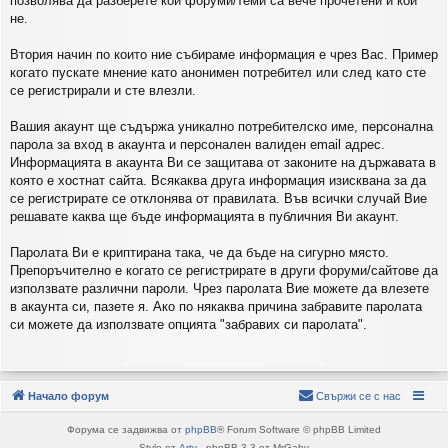
позволява да разберете кои форуми/теми са вече прочетени и кои
не.
Втория начин по които ние събираме информация е чрез Вас. Пример
когато пускате мнение като анонимен потребител или след като сте
се регистрирали и сте влезли.
Вашия акаунт ще съдържа уникално потребителско име, персонална
парола за вход в акаунта и персонален валиден email адрес.
Информацията в акаунта Ви се защитава от законите на държавата в
която е хостнат сайта. Всякаква друга информация изисквана за да
се регистрирате се отклонява от правилата. Във всички случай Вие
решавате каква ще бъде информацията в публичния Ви акаунт.
Паролата Ви е криптирана така, че да бъде на сигурно място.
Препоръчително е когато се регистрирате в други форуми/сайтове да
използвате различни пароли. Чрез паролата Вие можете да влезете
в акаунта си, пазете я. Ако по някаква причина забравите паролата
си можете да използвате опцията "забравих си паролата".
Начало форум
Свържи се с нас
Форума се задвижва от
phpBB
® Forum Software © phpBB Limited
Style от
Arty
- phpBB 3.3 от MrGaby