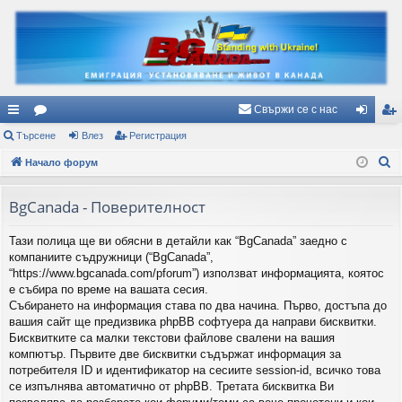
Свържи се с нас
ъ
Търсене
ор
Влез
Регистрация
ле
ег
Т
рз
Начало форум
ум
з
ис
ъ
и
и
тр
р
BgCanada - Поверителност
вр
ац
с
Тази полица ще ви обясни в детайли как “BgCanada” заедно с
е
ъз
ия
компаниите съдружници (“BgCanada”,
н
ки
“https://www.bgcanada.com/pforum”) използват информацията, коятос
е
е събира по време на вашата сесия.
Събирането на информация става по два начина. Първо, достъпа до
вашия сайт ще предизвика phpBB софтуера да направи бисквитки.
Бисквитките са малки текстови файлове свалени на вашия
компютър. Първите две бисквитки съдържат информация за
потребителя ID и идентификатор на сесиите session-id, всичко това
се изпълнява автоматично от phpBB. Третата бисквитка Ви