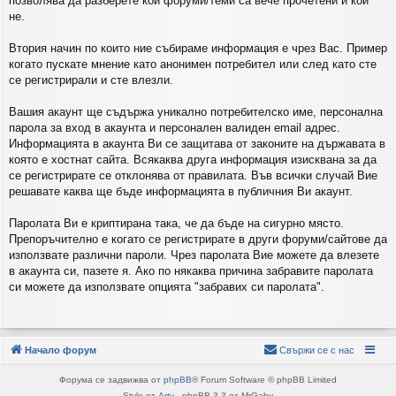
позволява да разберете кои форуми/теми са вече прочетени и кои
не.
Втория начин по които ние събираме информация е чрез Вас. Пример
когато пускате мнение като анонимен потребител или след като сте
се регистрирали и сте влезли.
Вашия акаунт ще съдържа уникално потребителско име, персонална
парола за вход в акаунта и персонален валиден email адрес.
Информацията в акаунта Ви се защитава от законите на държавата в
която е хостнат сайта. Всякаква друга информация изисквана за да
се регистрирате се отклонява от правилата. Във всички случай Вие
решавате каква ще бъде информацията в публичния Ви акаунт.
Паролата Ви е криптирана така, че да бъде на сигурно място.
Препоръчително е когато се регистрирате в други форуми/сайтове да
използвате различни пароли. Чрез паролата Вие можете да влезете
в акаунта си, пазете я. Ако по някаква причина забравите паролата
си можете да използвате опцията "забравих си паролата".
Начало форум
Свържи се с нас
Форума се задвижва от
phpBB
® Forum Software © phpBB Limited
Style от
Arty
- phpBB 3.3 от MrGaby