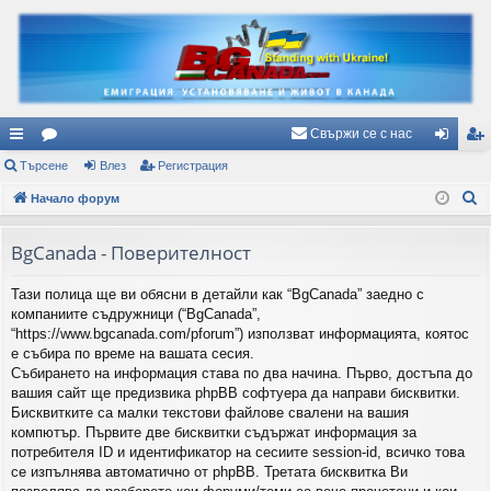
Свържи се с нас
ъ
Търсене
ор
Влез
Регистрация
ле
ег
Т
рз
Начало форум
ум
з
ис
ъ
и
и
тр
р
BgCanada - Поверителност
вр
ац
с
Тази полица ще ви обясни в детайли как “BgCanada” заедно с
е
ъз
ия
компаниите съдружници (“BgCanada”,
н
ки
“https://www.bgcanada.com/pforum”) използват информацията, коятос
е
е събира по време на вашата сесия.
Събирането на информация става по два начина. Първо, достъпа до
вашия сайт ще предизвика phpBB софтуера да направи бисквитки.
Бисквитките са малки текстови файлове свалени на вашия
компютър. Първите две бисквитки съдържат информация за
потребителя ID и идентификатор на сесиите session-id, всичко това
се изпълнява автоматично от phpBB. Третата бисквитка Ви