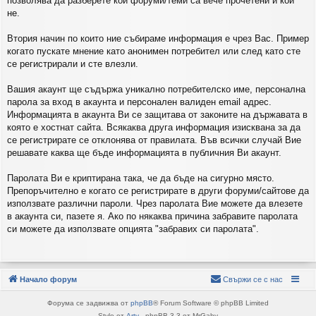
позволява да разберете кои форуми/теми са вече прочетени и кои
не.
Втория начин по които ние събираме информация е чрез Вас. Пример
когато пускате мнение като анонимен потребител или след като сте
се регистрирали и сте влезли.
Вашия акаунт ще съдържа уникално потребителско име, персонална
парола за вход в акаунта и персонален валиден email адрес.
Информацията в акаунта Ви се защитава от законите на държавата в
която е хостнат сайта. Всякаква друга информация изисквана за да
се регистрирате се отклонява от правилата. Във всички случай Вие
решавате каква ще бъде информацията в публичния Ви акаунт.
Паролата Ви е криптирана така, че да бъде на сигурно място.
Препоръчително е когато се регистрирате в други форуми/сайтове да
използвате различни пароли. Чрез паролата Вие можете да влезете
в акаунта си, пазете я. Ако по някаква причина забравите паролата
си можете да използвате опцията "забравих си паролата".
Начало форум
Свържи се с нас
Форума се задвижва от
phpBB
® Forum Software © phpBB Limited
Style от
Arty
- phpBB 3.3 от MrGaby