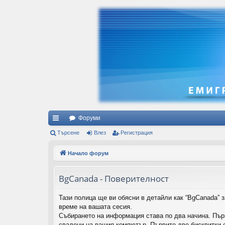
Форуми
ъ
Търсене
Влез
Регистрация
рз
Начало форум
и
BgCanada - Поверителност
вр
ъз
Тази полица ще ви обясни в детайли как “BgCanada” з
време на вашата сесия.
ки
Събирането на информация става по два начина. Пър
свалени на вашия компютър. Първите две бисквитки с