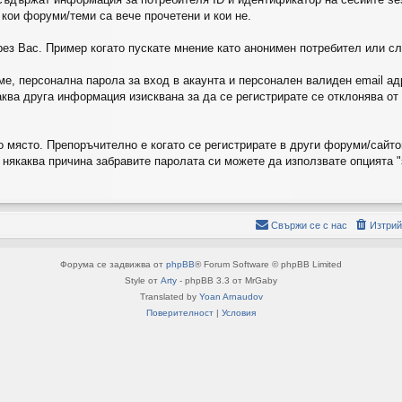
 кои форуми/теми са вече прочетени и кои не.
ез Вас. Пример когато пускате мнение като анонимен потребител или сле
е, персонална парола за вход в акаунта и персонален валиден email ад
каква друга информация изисквана за да се регистрирате се отклонява о
но място. Препоръчително е когато се регистрирате в други форуми/сайт
о някаква причина забравите паролата си можете да използвате опцията "
Свържи се с нас
Изтрий
Форума се задвижва от
phpBB
® Forum Software © phpBB Limited
Style от
Arty
- phpBB 3.3 от MrGaby
Translated by
Yoan Arnaudov
Поверителност
|
Условия