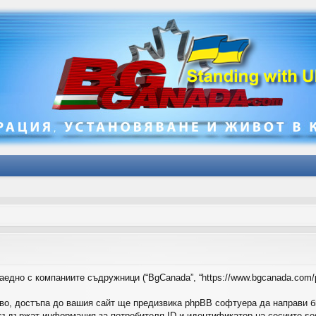
аедно с компаниите съдружници (“BgCanada”, “https://www.bgcanada.com/
во, достъпа до вашия сайт ще предизвика phpBB софтуера да направи б
ъдържат информация за потребителя ID и идентификатор на сесиите sess