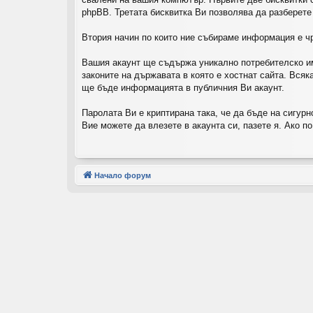
phpBB. Третата бисквитка Ви позволява да разберете
Втория начин по които ние събираме информация е чр
Вашия акаунт ще съдържа уникално потребителско им
законите на държавата в която е хостнат сайта. Вся
ще бъде информацията в публичния Ви акаунт.
Паролата Ви е криптирана така, че да бъде на сигур
Вие можете да влезете в акаунта си, пазете я. Ако п
Начало форум