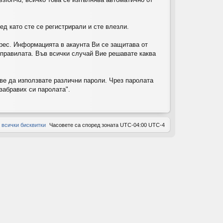
ов
д като сте се регистрирали и сте влезли.
ор
и
рес. Информацията в акаунта Ви се защитава от
т правилата. Във всички случай Вие решавате каква
ове да използвате различни пароли. Чрез паролата
забравих си паролата".
 всички бисквитки
Часовете са според зоната UTC-04:00 UTC-4