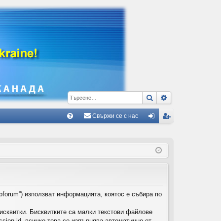
Търсене
Разширено тъ
Свържи се с нас
Б
В
ле
ег
ъ
з
ис
пр
тр
ос
ац
и/
ия
pforum”) използват информацията, коятос е събира по
О
исквитки. Бисквитките са малки текстови файлове
тг
ion-id, всичко това се изпълнява автоматично от