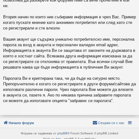
позволява да разберете кои форуми/теми са вече прочетени и кои
не.
Втория начин по които ние събираме информация е чрез Вас. Пример
когато пускате мнение като анонимен потребител или след като сте
се регистрирали и сте влезли.
Вашия акаунт ще съдържа уникално потребителско име, персонална
парола за вход в акаунта и персонален валиден email адрес.
Информацията в акаунта Ви се защитава от законите на държавата в
която е хостнат сайта. Всякаква друга информация изисквана за да
се регистрирате се отклонява от правилата. Във всички случай Вие
решавате каква ще бъде информацията в публичния Ви акаунт.
Паролата Ви е криптирана така, че да бъде на сигурно място.
Препоръчително е когато се регистрирате в други форуми/сайтове да
използвате различни пароли. Чрез паролата Вие можете да влезете
в акаунта си, пазете я. Ако по някаква причина забравите паролата
си можете да използвате опцията "забравих си паролата".
Начало форум
Свържи се с нас
Форума се задвижва от
phpBB
® Forum Software © phpBB Limited
Style от
Arty
- phpBB 3.3 от MrGaby