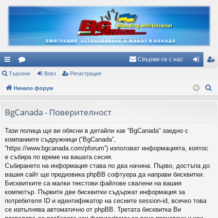
Свържи се с нас
ъ
Търсене
ор
Влез
Регистрация
ле
ег
Т
рз
Начало форум
ум
з
ис
ъ
и
и
тр
р
BgCanada - Поверителност
вр
ац
с
Тази полица ще ви обясни в детайли как “BgCanada” заедно с
е
ъз
ия
компаниите съдружници (“BgCanada”,
н
ки
“https://www.bgcanada.com/pforum”) използват информацията, коятос
е
е събира по време на вашата сесия.
Събирането на информация става по два начина. Първо, достъпа до
вашия сайт ще предизвика phpBB софтуера да направи бисквитки.
Бисквитките са малки текстови файлове свалени на вашия
компютър. Първите две бисквитки съдържат информация за
потребителя ID и идентификатор на сесиите session-id, всичко това
се изпълнява автоматично от phpBB. Третата бисквитка Ви