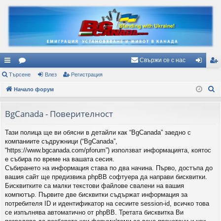
Свържи се с нас
ъ
Търсене
ор
Влез
Регистрация
ле
ег
Т
рз
Начало форум
ум
з
ис
ъ
и
и
тр
р
BgCanada - Поверителност
вр
ац
с
Тази полица ще ви обясни в детайли как “BgCanada” заедно с
е
ъз
ия
компаниите съдружници (“BgCanada”,
н
ки
“https://www.bgcanada.com/pforum”) използват информацията, коятос
е
е събира по време на вашата сесия.
Събирането на информация става по два начина. Първо, достъпа до
вашия сайт ще предизвика phpBB софтуера да направи бисквитки.
Бисквитките са малки текстови файлове свалени на вашия
компютър. Първите две бисквитки съдържат информация за
потребителя ID и идентификатор на сесиите session-id, всичко това
се изпълнява автоматично от phpBB. Третата бисквитка Ви