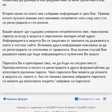
позволява да разберете кои форуми/теми са вече прочетени и кои
не.
Втория начин по които ние събираме информация е чрез Вас. Пример
когато пускате мнение като анонимен потребител или след като сте
се регистрирали и сте влезли.
Вашия акаунт ще съдържа уникално потребителско име, персонална
парола за вход в акаунта и персонален валиден email адрес.
Информацията в акаунта Ви се защитава от законите на държавата в
която е хостнат сайта. Всякаква друга информация изисквана за да
се регистрирате се отклонява от правилата. Във всички случай Вие
решавате каква ще бъде информацията в публичния Ви акаунт.
Паролата Ви е криптирана така, че да бъде на сигурно място.
Препоръчително е когато се регистрирате в други форуми/сайтове да
използвате различни пароли. Чрез паролата Вие можете да влезете
в акаунта си, пазете я. Ако по някаква причина забравите паролата
си можете да използвате опцията "забравих си паролата".
Начало форум
Свържи се с нас
Форума се задвижва от
phpBB
® Forum Software © phpBB Limited
Style от
Arty
- phpBB 3.3 от MrGaby