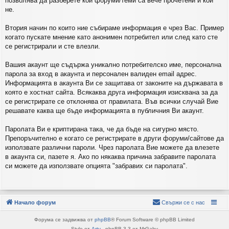
позволява да разберете кои форуми/теми са вече прочетени и кои
не.
Втория начин по които ние събираме информация е чрез Вас. Пример
когато пускате мнение като анонимен потребител или след като сте
се регистрирали и сте влезли.
Вашия акаунт ще съдържа уникално потребителско име, персонална
парола за вход в акаунта и персонален валиден email адрес.
Информацията в акаунта Ви се защитава от законите на държавата в
която е хостнат сайта. Всякаква друга информация изисквана за да
се регистрирате се отклонява от правилата. Във всички случай Вие
решавате каква ще бъде информацията в публичния Ви акаунт.
Паролата Ви е криптирана така, че да бъде на сигурно място.
Препоръчително е когато се регистрирате в други форуми/сайтове да
използвате различни пароли. Чрез паролата Вие можете да влезете
в акаунта си, пазете я. Ако по някаква причина забравите паролата
си можете да използвате опцията "забравих си паролата".
Начало форум
Свържи се с нас
Форума се задвижва от
phpBB
® Forum Software © phpBB Limited
Style от
Arty
- phpBB 3.3 от MrGaby