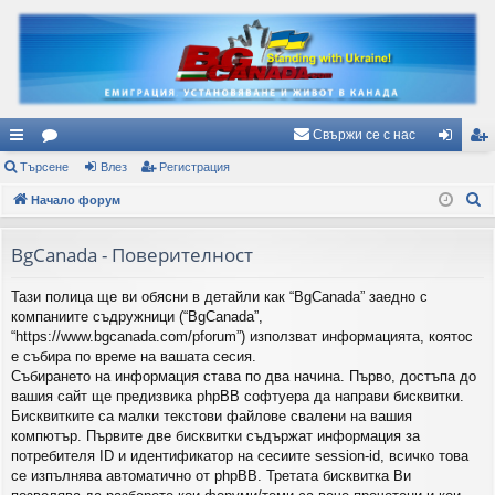
Свържи се с нас
ъ
Търсене
ор
Влез
Регистрация
ле
ег
Т
рз
Начало форум
ум
з
ис
ъ
и
и
тр
р
BgCanada - Поверителност
вр
ац
с
Тази полица ще ви обясни в детайли как “BgCanada” заедно с
е
ъз
ия
компаниите съдружници (“BgCanada”,
н
ки
“https://www.bgcanada.com/pforum”) използват информацията, коятос
е
е събира по време на вашата сесия.
Събирането на информация става по два начина. Първо, достъпа до
вашия сайт ще предизвика phpBB софтуера да направи бисквитки.
Бисквитките са малки текстови файлове свалени на вашия
компютър. Първите две бисквитки съдържат информация за
потребителя ID и идентификатор на сесиите session-id, всичко това
се изпълнява автоматично от phpBB. Третата бисквитка Ви