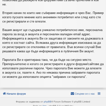
позволява да разберете кои форуми/теми са вече прочетени и кои
не.
Втория начин по които ние събираме информация е чрез Вас. Пример
когато пускате мнение като анонимен потребител или след като сте
се регистрирали и сте влезли.
Вашия акаунт ще съдържа уникално потребителско име, персонална
парола за вход в акаунта и персонален валиден email адрес.
Информацията в акаунта Ви се защитава от законите на държавата в
която е хостнат сайта. Всякаква друга информация изисквана за да
се регистрирате се отклонява от правилата. Във всички случай Вие
решавате каква ще бъде информацията в публичния Ви акаунт.
Паролата Ви е криптирана така, че да бъде на сигурно място.
Препоръчително е когато се регистрирате в други форуми/сайтове да
използвате различни пароли. Чрез паролата Вие можете да влезете
в акаунта си, пазете я. Ако по някаква причина забравите паролата
си можете да използвате опцията "забравих си паролата".
Начало форум
Свържи се с нас
Форума се задвижва от
phpBB
® Forum Software © phpBB Limited
Style от
Arty
- phpBB 3.3 от MrGaby