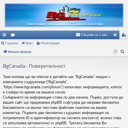
Свържи се с нас
ъ
Търсене
ор
Влез
Регистрация
ле
ег
Т
рз
Начало форум
ум
з
ис
ъ
и
и
тр
р
BgCanada - Поверителност
вр
ац
с
Тази полица ще ви обясни в детайли как “BgCanada” заедно с
е
ъз
ия
компаниите съдружници (“BgCanada”,
н
ки
“https://www.bgcanada.com/pforum”) използват информацията, коятос
е
е събира по време на вашата сесия.
Събирането на информация става по два начина. Първо, достъпа до
вашия сайт ще предизвика phpBB софтуера да направи бисквитки.
Бисквитките са малки текстови файлове свалени на вашия
компютър. Първите две бисквитки съдържат информация за
потребителя ID и идентификатор на сесиите session-id, всичко това
се изпълнява автоматично от phpBB. Третата бисквитка Ви