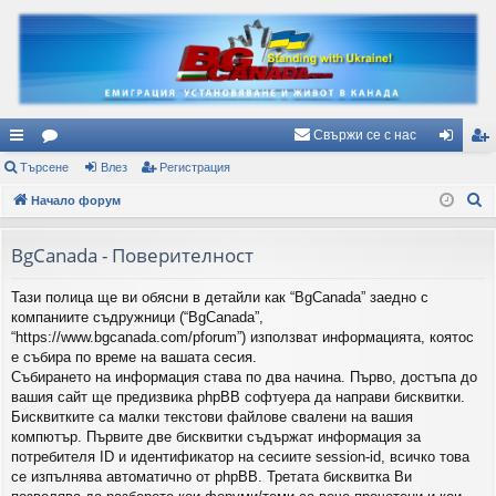
Свържи се с нас
ъ
Търсене
ор
Влез
Регистрация
ле
ег
Т
рз
Начало форум
ум
з
ис
ъ
и
и
тр
р
BgCanada - Поверителност
вр
ац
с
Тази полица ще ви обясни в детайли как “BgCanada” заедно с
е
ъз
ия
компаниите съдружници (“BgCanada”,
н
ки
“https://www.bgcanada.com/pforum”) използват информацията, коятос
е
е събира по време на вашата сесия.
Събирането на информация става по два начина. Първо, достъпа до
вашия сайт ще предизвика phpBB софтуера да направи бисквитки.
Бисквитките са малки текстови файлове свалени на вашия
компютър. Първите две бисквитки съдържат информация за
потребителя ID и идентификатор на сесиите session-id, всичко това
се изпълнява автоматично от phpBB. Третата бисквитка Ви