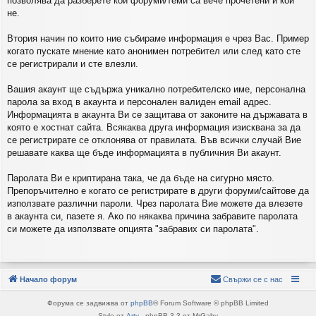
позволява да разберете кои форуми/теми са вече прочетени и кои
не.
Втория начин по които ние събираме информация е чрез Вас. Пример
когато пускате мнение като анонимен потребител или след като сте
се регистрирали и сте влезли.
Вашия акаунт ще съдържа уникално потребителско име, персонална
парола за вход в акаунта и персонален валиден email адрес.
Информацията в акаунта Ви се защитава от законите на държавата в
която е хостнат сайта. Всякаква друга информация изисквана за да
се регистрирате се отклонява от правилата. Във всички случай Вие
решавате каква ще бъде информацията в публичния Ви акаунт.
Паролата Ви е криптирана така, че да бъде на сигурно място.
Препоръчително е когато се регистрирате в други форуми/сайтове да
използвате различни пароли. Чрез паролата Вие можете да влезете
в акаунта си, пазете я. Ако по някаква причина забравите паролата
си можете да използвате опцията "забравих си паролата".
Начало форум
Свържи се с нас
Форума се задвижва от
phpBB
® Forum Software © phpBB Limited
Style от
Arty
- phpBB 3.3 от MrGaby