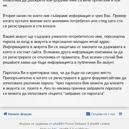
позволява да разберете кои форуми/теми са вече прочетени и кои
не.
Втория начин по които ние събираме информация е чрез Вас. Пример
когато пускате мнение като анонимен потребител или след като сте
се регистрирали и сте влезли.
Вашия акаунт ще съдържа уникално потребителско име, персонална
парола за вход в акаунта и персонален валиден email адрес.
Информацията в акаунта Ви се защитава от законите на държавата в
която е хостнат сайта. Всякаква друга информация изисквана за да
се регистрирате се отклонява от правилата. Във всички случай Вие
решавате каква ще бъде информацията в публичния Ви акаунт.
Паролата Ви е криптирана така, че да бъде на сигурно място.
Препоръчително е когато се регистрирате в други форуми/сайтове да
използвате различни пароли. Чрез паролата Вие можете да влезете
в акаунта си, пазете я. Ако по някаква причина забравите паролата
си можете да използвате опцията "забравих си паролата".
Начало форум
Свържи се с нас
Форума се задвижва от
phpBB
® Forum Software © phpBB Limited
Style от
Arty
- phpBB 3.3 от MrGaby