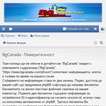
Свържи се с нас
ъ
Търсене
ор
Влез
Регистрация
ле
ег
Т
рз
Начало форум
ум
з
ис
ъ
и
и
тр
р
BgCanada - Поверителност
вр
ац
с
Тази полица ще ви обясни в детайли как “BgCanada” заедно с
е
ъз
ия
компаниите съдружници (“BgCanada”,
н
ки
“https://www.bgcanada.com/pforum”) използват информацията, коятос
е
е събира по време на вашата сесия.
Събирането на информация става по два начина. Първо, достъпа до
вашия сайт ще предизвика phpBB софтуера да направи бисквитки.
Бисквитките са малки текстови файлове свалени на вашия
компютър. Първите две бисквитки съдържат информация за
потребителя ID и идентификатор на сесиите session-id, всичко това
се изпълнява автоматично от phpBB. Третата бисквитка Ви