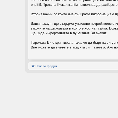
phpBB. Третата бисквитка Ви позволява да разберете
Втория начин по които ние събираме информация е чр
Вашия акаунт ще съдържа уникално потребителско им
законите на държавата в която е хостнат сайта. Вся
ще бъде информацията в публичния Ви акаунт.
Паролата Ви е криптирана така, че да бъде на сигур
Вие можете да влезете в акаунта си, пазете я. Ако п
Начало форум