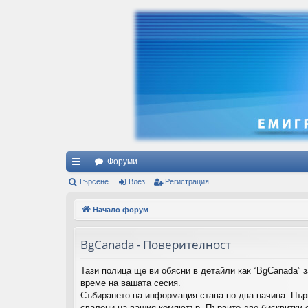
Форуми
ъ
Търсене
Влез
Регистрация
рз
Начало форум
и
BgCanada - Поверителност
вр
ъз
Тази полица ще ви обясни в детайли как “BgCanada” з
време на вашата сесия.
ки
Събирането на информация става по два начина. Пър
свалени на вашия компютър. Първите две бисквитки с