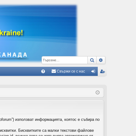
Търсене
Разширено тъ
Свържи се с нас
Б
В
ле
ег
ъ
з
ис
пр
тр
ос
ац
и/
ия
pforum”) използват информацията, коятос е събира по
О
исквитки. Бисквитките са малки текстови файлове
тг
ion-id, всичко това се изпълнява автоматично от