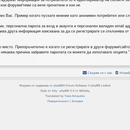
 кои форуми/теми са вече прочетени и кои не.
ез Вас. Пример когато пускате мнение като анонимен потребител или сле
е, персонална парола за вход в акаунта и персонален валиден email ад
каква друга информация изисквана за да се регистрирате се отклонява о
но място. Препоръчително е когато се регистрирате в други форуми/сайт
о някаква причина забравите паролата си можете да използвате опцията "
Свържи се с нас
Изтрий
Форума се задвижва от
phpBB
® Forum Software © phpBB Limited
Style от
Arty
- phpBB 3.3 от MrGaby
Translated by
Yoan Arnaudov
Поверителност
|
Условия