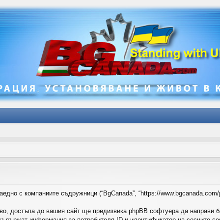
аедно с компаниите съдружници (“BgCanada”, “https://www.bgcanada.com/
во, достъпа до вашия сайт ще предизвика phpBB софтуера да направи б
ъдържат информация за потребителя ID и идентификатор на сесиите sess