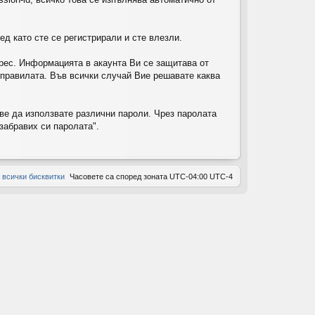
ов
д като сте се регистрирали и сте влезли.
ор
и
рес. Информацията в акаунта Ви се защитава от
т правилата. Във всички случай Вие решавате каква
ове да използвате различни пароли. Чрез паролата
забравих си паролата".
 всички бисквитки
Часовете са според зоната UTC-04:00 UTC-4