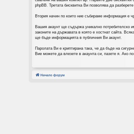
phpBB. Третата бисквитка Ви позволява да разберете
Втория начин по които ние събираме информация е чр
Вашия акаунт ще съдържа уникално потребителско им
законите на държавата в която е хостнат сайта. Вся
ще бъде информацията в публичния Ви акаунт.
Паролата Ви е криптирана така, че да бъде на сигур
Вие можете да влезете в акаунта си, пазете я. Ако п
Начало форум