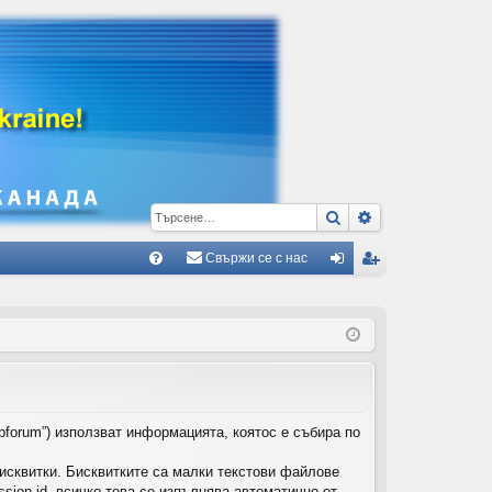
Търсене
Разширено тъ
Свържи се с нас
Б
В
ле
ег
ъ
з
ис
пр
тр
ос
ац
и/
ия
pforum”) използват информацията, коятос е събира по
О
исквитки. Бисквитките са малки текстови файлове
тг
ion-id, всичко това се изпълнява автоматично от