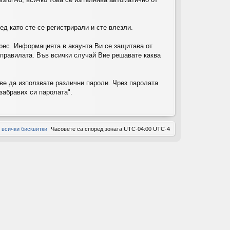
ов
д като сте се регистрирали и сте влезли.
ор
и
рес. Информацията в акаунта Ви се защитава от
т правилата. Във всички случай Вие решавате каква
ове да използвате различни пароли. Чрез паролата
забравих си паролата".
 всички бисквитки
Часовете са според зоната UTC-04:00 UTC-4