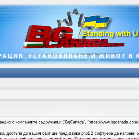
аедно с компаниите съдружници (“BgCanada”, “https://www.bgcanada.com/
во, достъпа до вашия сайт ще предизвика phpBB софтуера да направи б
ъдържат информация за потребителя ID и идентификатор на сесиите sess