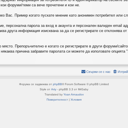
 кои форуми/теми са вече прочетени и кои не.
ез Вас. Пример когато пускате мнение като анонимен потребител или сле
е, персонална парола за вход в акаунта и персонален валиден email ад
каква друга информация изисквана за да се регистрирате се отклонява о
но място. Препоръчително е когато се регистрирате в други форуми/сайт
о някаква причина забравите паролата си можете да използвате опцията "
Свържи се с нас
Изтрий
Форума се задвижва от
phpBB
® Forum Software © phpBB Limited
Style от
Arty
- phpBB 3.3 от MrGaby
Translated by
Yoan Arnaudov
Поверителност
|
Условия