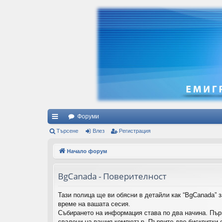
Форуми
ъ
Търсене
Влез
Регистрация
рз
Начало форум
и
BgCanada - Поверителност
вр
ъз
Тази полица ще ви обясни в детайли как “BgCanada” з
време на вашата сесия.
ки
Събирането на информация става по два начина. Пър
свалени на вашия компютър. Първите две бисквитки с