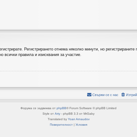
регистрирате. Регистрирането отнема няколко минути, но регистрираните
о всички правила и изисквания за участие.
Свържи се с нас
Изтрий
Форума се задвижва от
phpBB
® Forum Software © phpBB Limited
Style от
Arty
- phpBB 3.3 от MrGaby
Translated by
Yoan Arnaudov
Поверителност
|
Условия