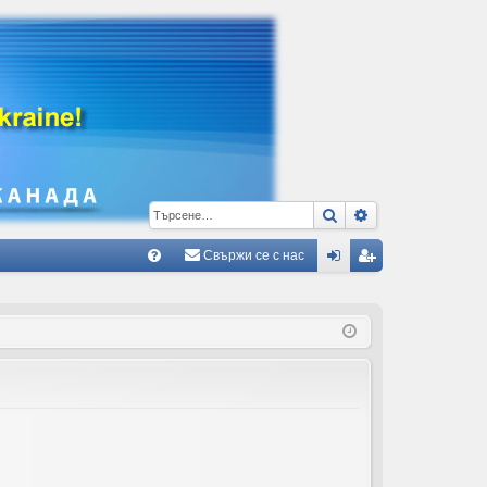
Търсене
Разширено тъ
Свържи се с нас
Б
В
ле
ег
ъ
з
ис
пр
тр
ос
ац
и/
ия
О
тг