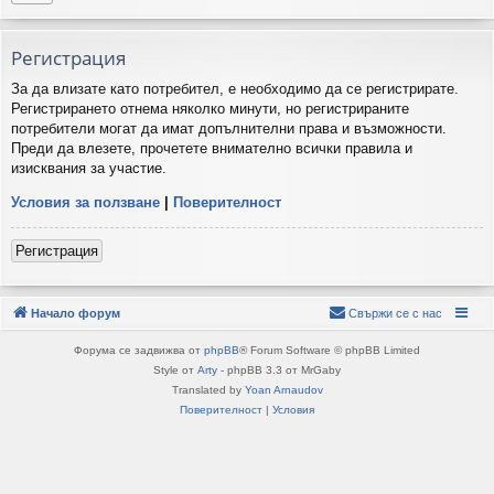
Регистрация
За да влизате като потребител, е необходимо да се регистрирате.
Регистрирането отнема няколко минути, но регистрираните
потребители могат да имат допълнителни права и възможности.
Преди да влезете, прочетете внимателно всички правила и
изисквания за участие.
Условия за ползване
|
Поверителност
Регистрация
Начало форум
Свържи се с нас
Форума се задвижва от
phpBB
® Forum Software © phpBB Limited
Style от
Arty
- phpBB 3.3 от MrGaby
Translated by
Yoan Arnaudov
Поверителност
|
Условия