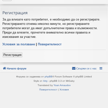
Регистрация
За да влизате като потребител, е необходимо да се регистрирате.
Регистрирането отнема няколко минути, но регистрираните
потребители могат да имат допълнителни права и възможности.
Преди да влезете, прочетете внимателно всички правила и
изисквания за участие.
Условия за ползване
|
Поверителност
Регистрация
Начало форум
Свържи се с нас
Форума се задвижва от
phpBB
® Forum Software © phpBB Limited
Style от
Arty
- phpBB 3.3 от MrGaby
Translated by
Yoan Arnaudov
Поверителност
|
Условия