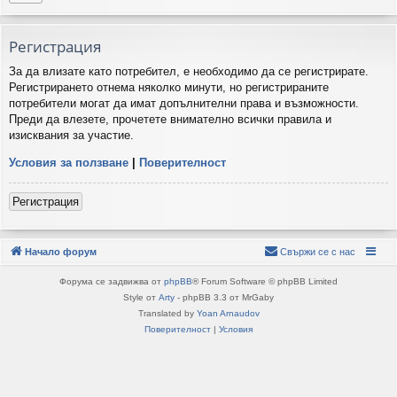
Регистрация
За да влизате като потребител, е необходимо да се регистрирате.
Регистрирането отнема няколко минути, но регистрираните
потребители могат да имат допълнителни права и възможности.
Преди да влезете, прочетете внимателно всички правила и
изисквания за участие.
Условия за ползване
|
Поверителност
Регистрация
Начало форум
Свържи се с нас
Форума се задвижва от
phpBB
® Forum Software © phpBB Limited
Style от
Arty
- phpBB 3.3 от MrGaby
Translated by
Yoan Arnaudov
Поверителност
|
Условия