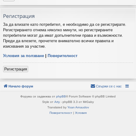
Регистрация
За да влизате като потребител, е необходимо да се регистрирате.
Регистрирането отнема няколко минути, но регистрираните
потребители могат да имат допълнителни права и възможности.
Преди да влезете, прочетете внимателно всички правила и
изисквания за участие.
Условия за ползване
|
Поверителност
Регистрация
Начало форум
Свържи се с нас
Форума се задвижва от
phpBB
® Forum Software © phpBB Limited
Style от
Arty
- phpBB 3.3 от MrGaby
Translated by
Yoan Arnaudov
Поверителност
|
Условия