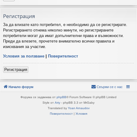
Регистрация
За да влизате като потребител, е необходимо да се регистрирате.
Регистрирането отнема няколко минути, но регистрираните
потребители могат да имат допълнителни права и възможности.
Преди да влезете, прочетете внимателно всички правила и
изисквания за участие.
Условия за ползване
|
Поверителност
Регистрация
Начало форум
Свържи се с нас
Форума се задвижва от
phpBB
® Forum Software © phpBB Limited
Style от
Arty
- phpBB 3.3 от MrGaby
Translated by
Yoan Arnaudov
Поверителност
|
Условия