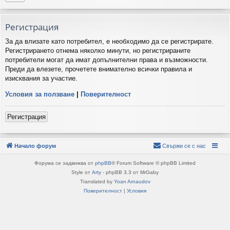
Регистрация
За да влизате като потребител, е необходимо да се регистрирате.
Регистрирането отнема няколко минути, но регистрираните
потребители могат да имат допълнителни права и възможности.
Преди да влезете, прочетете внимателно всички правила и
изисквания за участие.
Условия за ползване
|
Поверителност
Регистрация
Начало форум
Свържи се с нас
Форума се задвижва от
phpBB
® Forum Software © phpBB Limited
Style от
Arty
- phpBB 3.3 от MrGaby
Translated by
Yoan Arnaudov
Поверителност
|
Условия