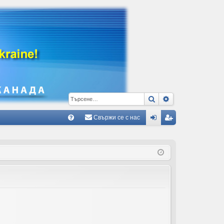
Търсене
Разширено тъ
Свържи се с нас
Б
В
ле
ег
ъ
з
ис
пр
тр
ос
ац
и/
ия
О
тг