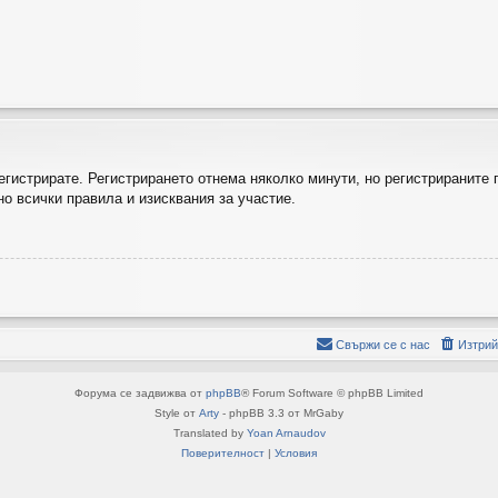
регистрирате. Регистрирането отнема няколко минути, но регистрираните
о всички правила и изисквания за участие.
Свържи се с нас
Изтрий
Форума се задвижва от
phpBB
® Forum Software © phpBB Limited
Style от
Arty
- phpBB 3.3 от MrGaby
Translated by
Yoan Arnaudov
Поверителност
|
Условия