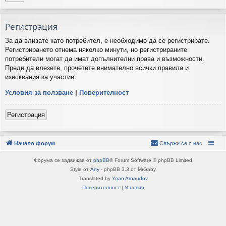
Регистрация
За да влизате като потребител, е необходимо да се регистрирате.
Регистрирането отнема няколко минути, но регистрираните
потребители могат да имат допълнителни права и възможности.
Преди да влезете, прочетете внимателно всички правила и
изисквания за участие.
Условия за ползване
|
Поверителност
Регистрация
Начало форум
Свържи се с нас
Форума се задвижва от
phpBB
® Forum Software © phpBB Limited
Style от
Arty
- phpBB 3.3 от MrGaby
Translated by
Yoan Arnaudov
Поверителност
|
Условия