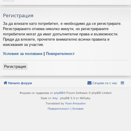
Регистрация
За да влизате като потребител, е необходимо да се регистрирате.
Регистрирането отнема няколко минути, но регистрираните
потребители могат да имат допълнителни права и възможности.
Преди да влезете, прочетете внимателно всички правила и
изисквания за участие.
Условия за ползване
|
Поверителност
Регистрация
Начало форум
Свържи се с нас
Форума се задвижва от
phpBB
® Forum Software © phpBB Limited
Style от
Arty
- phpBB 3.3 от MrGaby
Translated by
Yoan Arnaudov
Поверителност
|
Условия