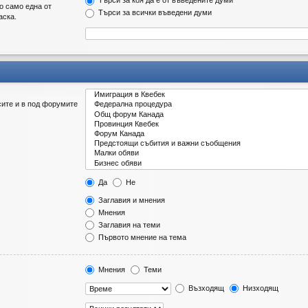
Търси за коя да е от въведените думи
о само една от
Търси за всички въведени думи
аска.
сите и в под форумите
Да
Не
Заглавия и мнения
Мнения
Заглавия на теми
Първото мнение на тема
Мнения
Теми
Възходящ
Низходящ