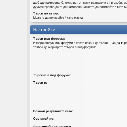
да бъде намерена. Сложи лист от думи разделени с
|
в скоби, ак
думите трябва да бъде намерена. Можете да ползвайте * като м
Търси по автор:
Можете да ползвайте * като маска.
Настройки
Търси във форуми:
Избери форум или форуми в които искаш да търсиш. За да тър
трябва да маркирате "търси в под форуми".
Търсене в под форуми:
Търси в:
Покажи резултатите като:
Сортирай по:
Лимитирай резултатите: