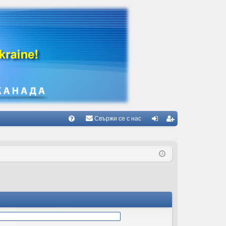
Свържи се с нас
Б
В
ле
ег
ъ
з
ис
пр
тр
ос
ац
и/
ия
О
тг