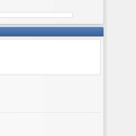
ов
ор
и