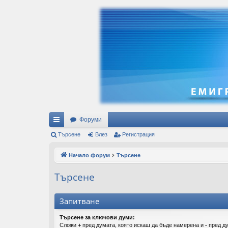
Форуми
ъ
Търсене
Влез
Регистрация
рз
Начало форум
Търсене
и
Търсене
вр
ъз
Запитване
ки
Търсене за ключови думи:
Сложи
+
пред думата, която искаш да бъде намерена и
-
пред ду