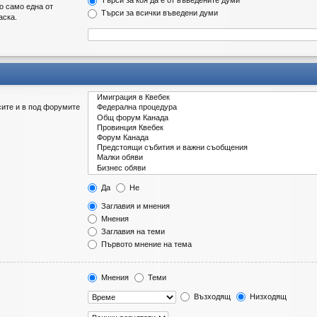
Търси за коя да е от въведените думи
о само една от
Търси за всички въведени думи
аска.
сите и в под форумите
Да
Не
Заглавия и мнения
Мнения
Заглавия на теми
Първото мнение на тема
Мнения
Теми
Възходящ
Низходящ