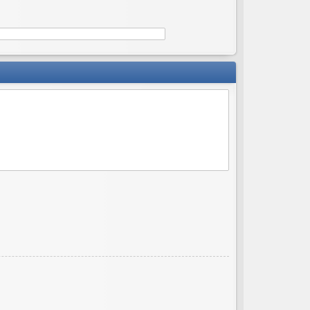
ов
ор
и