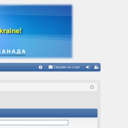
Свържи се с нас
Б
В
ле
ег
ъ
з
ис
пр
тр
ос
ац
и/
ия
О
тг