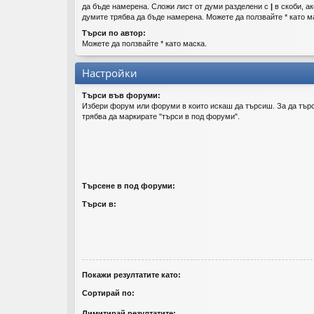
да бъде намерена. Сложи лист от думи разделени с
|
в скоби, ак
думите трябва да бъде намерена. Можете да ползвайте * като м
Търси по автор:
Можете да ползвайте * като маска.
Настройки
Търси във форуми:
Избери форум или форуми в които искаш да търсиш. За да тър
трябва да маркирате "търси в под форуми".
Търсене в под форуми:
Търси в:
Покажи резултатите като:
Сортирай по:
Лимитирай резултатите: