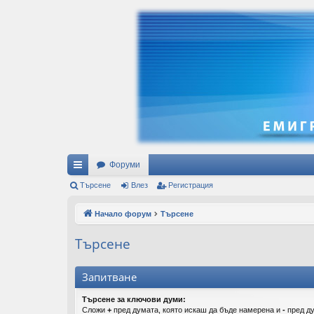
Форуми
ъ
Търсене
Влез
Регистрация
рз
Начало форум
Търсене
и
Търсене
вр
ъз
Запитване
ки
Търсене за ключови думи:
Сложи
+
пред думата, която искаш да бъде намерена и
-
пред ду