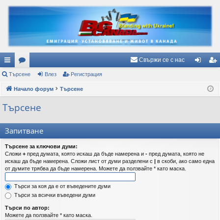
Свържи се с нас
ъ
Търсене
ор
Влез
Регистрация
ле
ег
рз
Начало форум
ум
Търсене
з
ис
и
и
тр
Търсене
вр
ац
Запитване
ъз
ия
Търсене за ключови думи:
ки
Сложи
+
пред думата, която искаш да бъде намерена и
-
пред думата, която не
искаш да бъде намерена. Сложи лист от думи разделени с
|
в скоби, ако само една
от думите трябва да бъде намерена. Можете да ползвайте * като маска.
Търси за коя да е от въведените думи
Търси за всички въведени думи
Търси по автор:
Можете да ползвайте * като маска.