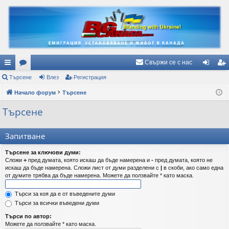
Свържи се с нас
ъ
Търсене
ор
Влез
Регистрация
ле
ег
рз
Начало форум
ум
Търсене
з
ис
и
и
тр
Търсене
вр
ац
Запитване
ъз
ия
Търсене за ключови думи:
ки
Сложи
+
пред думата, която искаш да бъде намерена и
-
пред думата, която не
искаш да бъде намерена. Сложи лист от думи разделени с
|
в скоби, ако само една
от думите трябва да бъде намерена. Можете да ползвайте * като маска.
Търси за коя да е от въведените думи
Търси за всички въведени думи
Търси по автор:
Можете да ползвайте * като маска.