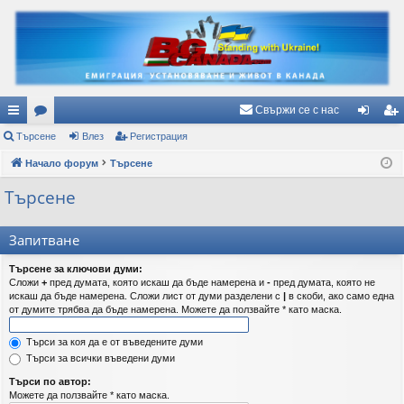
Свържи се с нас
ъ
Търсене
ор
Влез
Регистрация
ле
ег
рз
Начало форум
ум
Търсене
з
ис
и
и
тр
Търсене
вр
ац
Запитване
ъз
ия
Търсене за ключови думи:
ки
Сложи
+
пред думата, която искаш да бъде намерена и
-
пред думата, която не
искаш да бъде намерена. Сложи лист от думи разделени с
|
в скоби, ако само една
от думите трябва да бъде намерена. Можете да ползвайте * като маска.
Търси за коя да е от въведените думи
Търси за всички въведени думи
Търси по автор:
Можете да ползвайте * като маска.