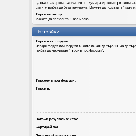
да бъде намерена. Сложи лист от думи разделени с
|
в скоби, ак
думите трябва да бъде намерена. Можете да ползвайте * като м
Търси по автор:
Можете да ползвайте * като маска.
Настройки
Търси във форуми:
Избери форум или форуми в които искаш да търсиш. За да тър
трябва да маркирате "търси в под форуми".
Търсене в под форуми:
Търси в:
Покажи резултатите като:
Сортирай по:
Лимитирай резултатите: