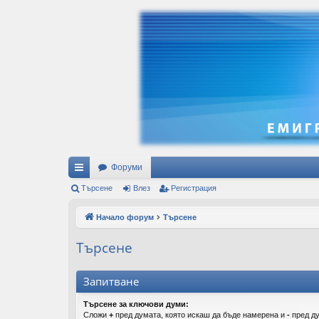
Форуми
ъ
Търсене
Влез
Регистрация
рз
Начало форум
Търсене
и
Търсене
вр
ъз
Запитване
ки
Търсене за ключови думи:
Сложи
+
пред думата, която искаш да бъде намерена и
-
пред ду