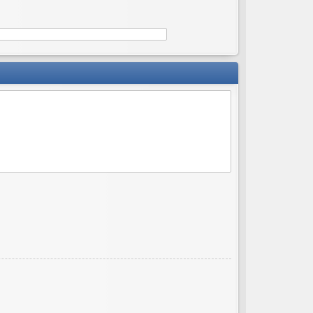
ов
ор
и