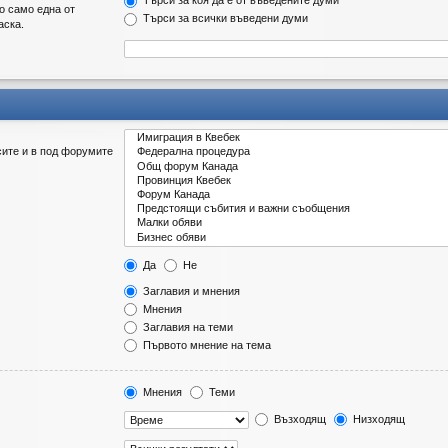
Търси за коя да е от въведените думи
о само една от
Търси за всички въведени думи
аска.
сите и в под форумите
Да
Не
Заглавия и мнения
Мнения
Заглавия на теми
Първото мнение на тема
Мнения
Теми
Възходящ
Низходящ