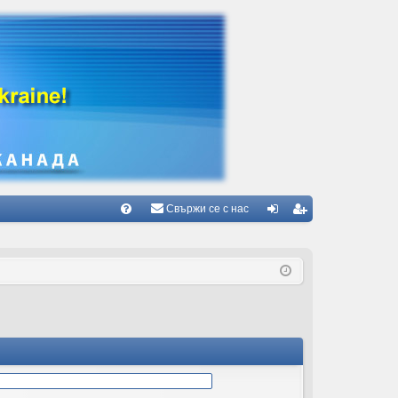
Свържи се с нас
Б
В
ле
ег
ъ
з
ис
пр
тр
ос
ац
и/
ия
О
тг