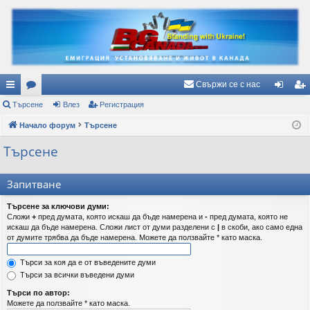
Свържи се с нас
ъ
Търсене
ор
Влез
Регистрация
ле
ег
рз
Начало форум
ум
Търсене
з
ис
и
и
тр
Търсене
вр
ац
Запитване
ъз
ия
Търсене за ключови думи:
ки
Сложи
+
пред думата, която искаш да бъде намерена и
-
пред думата, която не
искаш да бъде намерена. Сложи лист от думи разделени с
|
в скоби, ако само една
от думите трябва да бъде намерена. Можете да ползвайте * като маска.
Търси за коя да е от въведените думи
Търси за всички въведени думи
Търси по автор:
Можете да ползвайте * като маска.