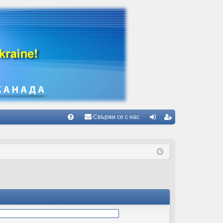
Свържи се с нас
Б
В
ле
ег
ъ
з
ис
пр
тр
ос
ац
и/
ия
О
тг