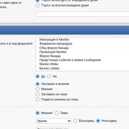
Търси за коя да е от въведените думи
о само една от
Търси за всички въведени думи
аска.
сите и в под форумите
Да
Не
Заглавия и мнения
Мнения
Заглавия на теми
Първото мнение на тема
Мнения
Теми
Възходящ
Низходящ