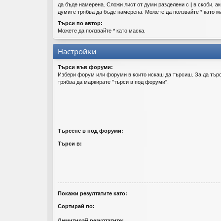
да бъде намерена. Сложи лист от думи разделени с
|
в скоби, ак
думите трябва да бъде намерена. Можете да ползвайте * като м
Търси по автор:
Можете да ползвайте * като маска.
Настройки
Търси във форуми:
Избери форум или форуми в които искаш да търсиш. За да тър
трябва да маркирате "търси в под форуми".
Търсене в под форуми:
Търси в:
Покажи резултатите като:
Сортирай по:
Лимитирай резултатите: