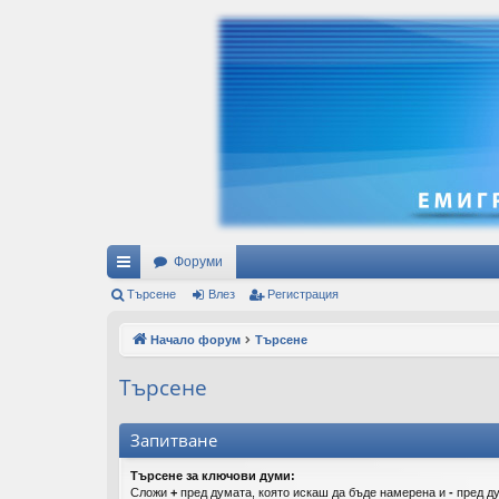
Форуми
ъ
Търсене
Влез
Регистрация
рз
Начало форум
Търсене
и
Търсене
вр
ъз
Запитване
ки
Търсене за ключови думи:
Сложи
+
пред думата, която искаш да бъде намерена и
-
пред ду