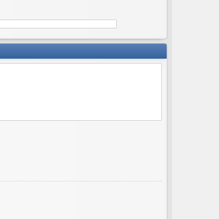
ов
ор
и