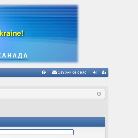
Свържи се с нас
Б
В
ле
ег
ъ
з
ис
пр
тр
ос
ац
и/
ия
О
тг