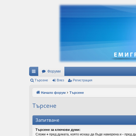
Форуми
ъ
Търсене
Влез
Регистрация
рз
Начало форум
Търсене
и
Търсене
вр
ъз
Запитване
ки
Търсене за ключови думи:
Сложи
+
пред думата, която искаш да бъде намерена и
-
пред ду