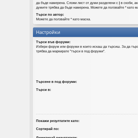
да бъде намерена. Сложи лист от думи разделени с
|
в скоби, ак
думите трябва да бъде намерена. Можете да ползвайте * като м
Търси по автор:
Можете да ползвайте * като маска.
Настройки
Търси във форуми:
Избери форум или форуми в които искаш да търсиш. За да тър
трябва да маркирате "търси в под форуми".
Търсене в под форуми:
Търси в:
Покажи резултатите като:
Сортирай по:
Лимитирай резултатите: