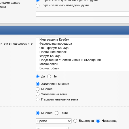
Търси за коя да е от въведените думи
о само една от
Търси за всички въведени думи
аска.
сите и в под форумите
Да
Не
Заглавия и мнения
Мнения
Заглавия на теми
Първото мнение на тема
Мнения
Теми
Възходящ
Низходящ