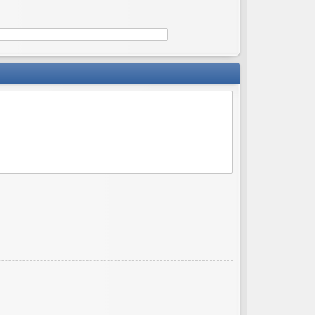
ов
ор
и