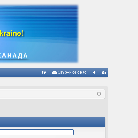
Свържи се с нас
Б
В
ле
ег
ъ
з
ис
пр
тр
ос
ац
и/
ия
О
тг