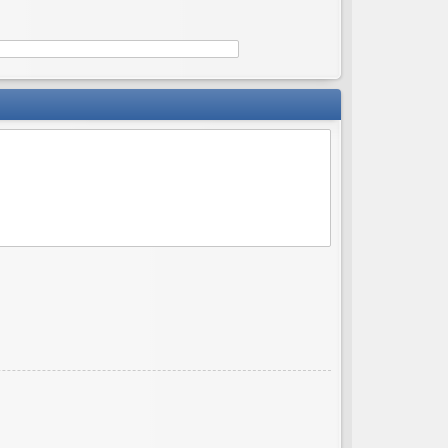
ов
ор
и