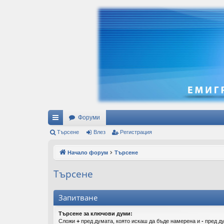
Форуми
ъ
Търсене
Влез
Регистрация
рз
Начало форум
Търсене
и
Търсене
вр
ъз
Запитване
ки
Търсене за ключови думи:
Сложи
+
пред думата, която искаш да бъде намерена и
-
пред ду