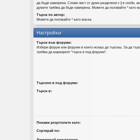
да бъде намерена. Сложи лист от думи разделени с
|
в скоби, ак
думите трябва да бъде намерена. Можете да ползвайте * като м
Търси по автор:
Можете да ползвайте * като маска.
Настройки
Търси във форуми:
Избери форум или форуми в които искаш да търсиш. За да тър
трябва да маркирате "търси в под форуми".
Търсене в под форуми:
Търси в:
Покажи резултатите като:
Сортирай по:
Лимитирай резултатите: