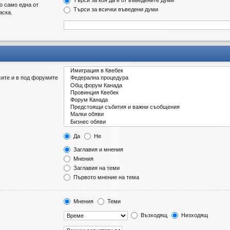
Търси за коя да е от въведените думи
о само една от
Търси за всички въведени думи
аска.
сите и в под форумите
Да
Не
Заглавия и мнения
Мнения
Заглавия на теми
Първото мнение на тема
Мнения
Теми
Възходящ
Низходящ