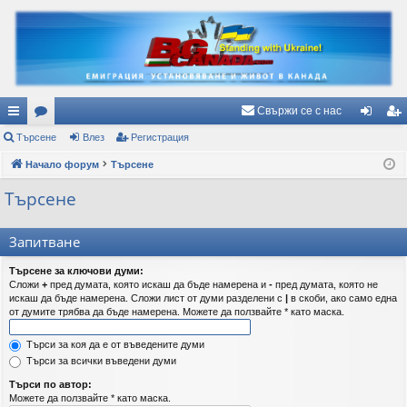
Свържи се с нас
ъ
Търсене
ор
Влез
Регистрация
ле
ег
рз
Начало форум
ум
Търсене
з
ис
и
и
тр
Търсене
вр
ац
Запитване
ъз
ия
Търсене за ключови думи:
ки
Сложи
+
пред думата, която искаш да бъде намерена и
-
пред думата, която не
искаш да бъде намерена. Сложи лист от думи разделени с
|
в скоби, ако само една
от думите трябва да бъде намерена. Можете да ползвайте * като маска.
Търси за коя да е от въведените думи
Търси за всички въведени думи
Търси по автор:
Можете да ползвайте * като маска.