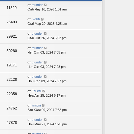
от
thunder
11329
ов
Съб Яну 10, 2026 1:01 am
ор
от
Ivo66
26493
Съб Мар 29, 2025 4:25 am
и
от
thunder
39921
Съб Окт 26, 2024 5:52 pm
от
thunder
50280
Чет Окт 03, 2024 7:55 pm
от
thunder
19171
Чет Окт 03, 2024 7:28 pm
от
thunder
22128
Пон Сеп 09, 2024 7:27 pm
от
Edi edi
22358
Нед Авг 25, 2024 6:17 pm
от
jimtoni
24762
Вто Юли 09, 2024 7:58 pm
от
thunder
47878
Пон Май 27, 2024 1:20 pm