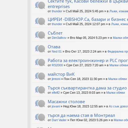
Сектите тук, Касови бележки в църквите
entreprises
от
thunder
»
Съб Май 25, 2024 5:45 pm
» в
Лъжи, измам
ЦИРЕИ -DIBSHOP.Ca, базари и бизнес 
от
thunder
»
Съб Май 25, 2024 12:07 pm
» в
Лъжи, изма
Съблет
от
Dim3afirov
»
Вто Мар 05, 2024 5:23 pm
» в
Малки об
Отава
от
Ned 01
»
Вто Окт 17, 2023 2:24 am
» в
Федерална пр
Работа за електроинжинер и PLC про
от
RS2000
»
Сря Сеп 27, 2023 7:20 am
» в
Малки обяви
майстор ВиК
от
jimtoni
»
Пон Сеп 18, 2023 11:30 pm
» в
Малки обяви
Търся съквартирантка дама за студио
от
elfelf2
»
Сря Сеп 13, 2023 8:03 am
» в
Малки обяви
Масажни столове
от
jovani
»
Нед Юни 18, 2023 12:55 am
» в
Аз съм довол
търся да наема стая в Монтреал
от
Dart Vader
»
Пет Юни 02, 2023 5:26 pm
» в
Малки об