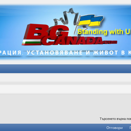
е
Търсенето върна по
Отговори