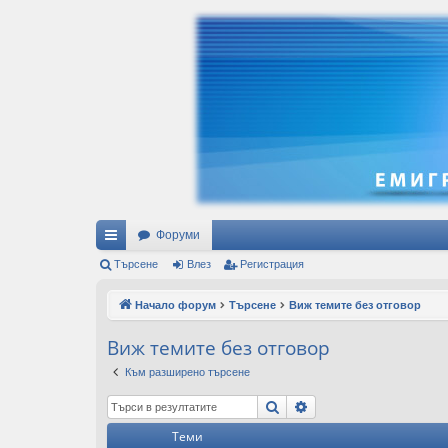
Форуми
ъ
Търсене
Влез
Регистрация
рз
Начало форум
Търсене
Виж темите без отговор
и
Виж темите без отговор
вр
Към разширено търсене
ъз
Търсене
Разширено търсен
ки
Теми