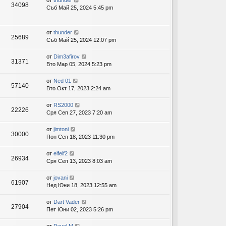
от
thunder
34098
Съб Май 25, 2024 5:45 pm
от
thunder
25689
Съб Май 25, 2024 12:07 pm
от
Dim3afirov
31371
Вто Мар 05, 2024 5:23 pm
от
Ned 01
57140
Вто Окт 17, 2023 2:24 am
от
RS2000
22226
Сря Сеп 27, 2023 7:20 am
от
jimtoni
30000
Пон Сеп 18, 2023 11:30 pm
от
elfelf2
26934
Сря Сеп 13, 2023 8:03 am
от
jovani
61907
Нед Юни 18, 2023 12:55 am
от
Dart Vader
27904
Пет Юни 02, 2023 5:26 pm