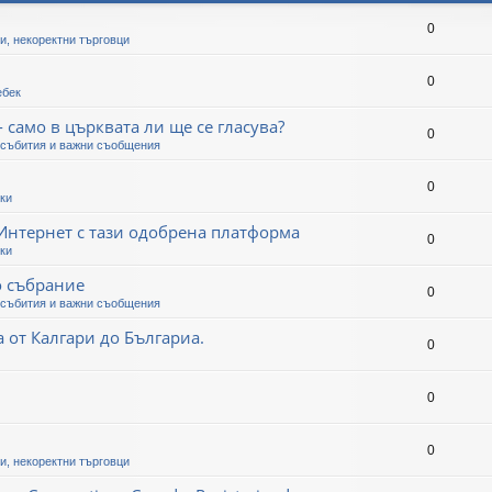
0
и, некоректни търговци
0
ебек
- само в църквата ли ще се гласува?
0
събития и важни съобщения
0
ки
 Интернет с тази одобрена платформа
0
ки
о събрание
0
събития и важни съобщения
 от Калгари до Българиа.
0
0
0
и, некоректни търговци