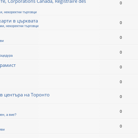
, Corporations Canada, Registraire des
0
и, некоректни търговци
карти в църквата
0
ми, некоректни търговци
0
яви
0
оцедура
грамист
0
0
 в центъра на Торонто
0
0
ен, а вие?
0
яви