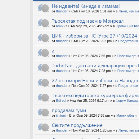
Не идвайте! Канада е измама!
от
thunder
»
Съб Яну 10, 2026 1:01 am
» в
Лъжи, измам
Търся стая под наем в Монреал
от
Ivo66
»
Съб Мар 29, 2025 4:25 am
» в
Провинция Кв
ЦИК - избори за НС -Утре 27 /10/2024 
от
thunder
»
Съб Окт 26, 2024 5:52 pm
» в
Предстоящи 
z
от
thunder
»
Чет Окт 03, 2024 7:55 pm
» в
Полезни връз
TurboTax - данъчни декларации през
от
thunder
»
Чет Окт 03, 2024 7:28 pm
» в
Полезни връз
27 октомври Нови избори за Народн
от
thunder
»
Пон Сеп 09, 2024 7:27 pm
» в
Предстоящи 
Търся експедиторска куриерска фирма
от
Edi edi
»
Нед Авг 25, 2024 6:17 pm
» в
Форум Канада
продавам гуми
от
jimtoni
»
Вто Юли 09, 2024 7:58 pm
» в
Малки обяви
Сектите продължение
от
thunder
»
Пон Май 27, 2024 1:20 pm
» в
Лъжи, измам