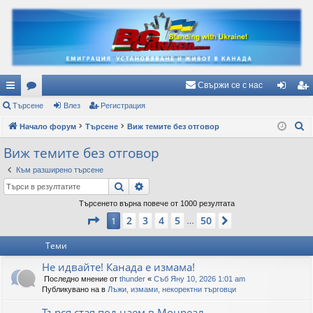
Свържи се с нас
ъ
Търсене
ор
Влез
Регистрация
ле
ег
Т
рз
Начало форум
ум
Търсене
Виж темите без отговор
з
ис
ъ
и
и
тр
Виж темите без отговор
р
вр
ац
Към разширено търсене
с
Търсене
Разширено търсене
е
ъз
ия
н
Търсенето върна повече от 1000 резултата
ки
Страница
1
от
50
е
2
3
4
5
50
1
Следваща
…
Теми
Не идвайте! Канада е измама!
Последно мнение от
thunder
«
Съб Яну 10, 2026 1:01 am
Публикувано на в
Лъжи, измами, некоректни търговци
Търся стая под наем в Монреал