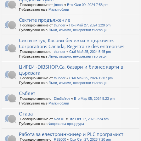
Последно мнение от
jimtoni
«
Вто Юли 09, 2024 7:58 pm
Публикувано на в
Малки обяви
Сектите продължение
Последно мнение от
thunder
«
Пон Май 27, 2024 1:20 pm
Публикувано на в
Лъжи, измами, некоректни търговци
Сектите тук, Касови бележки в църквите,
Corporations Canada, Registraire des entreprises
Последно мнение от
thunder
«
Съб Май 25, 2024 5:45 pm
Публикувано на в
Лъжи, измами, некоректни търговци
ЦИРЕИ -DIBSHOP.Ca, базари и бизнес карти в
църквата
Последно мнение от
thunder
«
Съб Май 25, 2024 12:07 pm
Публикувано на в
Лъжи, измами, некоректни търговци
Съблет
Последно мнение от
Dim3afirov
«
Вто Мар 05, 2024 5:23 pm
Публикувано на в
Малки обяви
Отава
Последно мнение от
Ned 01
«
Вто Окт 17, 2023 2:24 am
Публикувано на в
Федерална процедура
Работа за електроинжинер и PLC програмист
Последно мнение от
RS2000
«
Сря Сеп 27, 2023 7:20 am