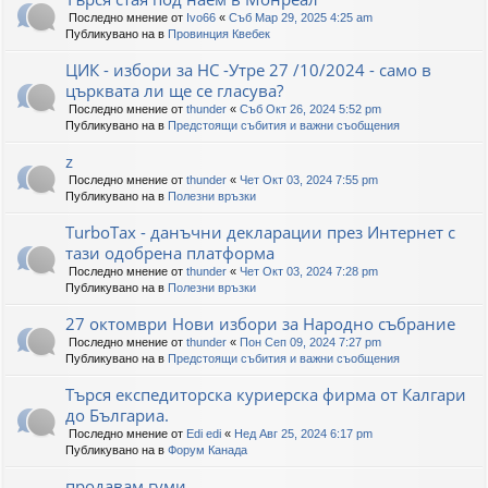
Последно мнение от
Ivo66
«
Съб Мар 29, 2025 4:25 am
Публикувано на в
Провинция Квебек
ЦИК - избори за НС -Утре 27 /10/2024 - само в
църквата ли ще се гласува?
Последно мнение от
thunder
«
Съб Окт 26, 2024 5:52 pm
Публикувано на в
Предстоящи събития и важни съобщения
z
Последно мнение от
thunder
«
Чет Окт 03, 2024 7:55 pm
Публикувано на в
Полезни връзки
TurboTax - данъчни декларации през Интернет с
тази одобрена платформа
Последно мнение от
thunder
«
Чет Окт 03, 2024 7:28 pm
Публикувано на в
Полезни връзки
27 октомври Нови избори за Народно събрание
Последно мнение от
thunder
«
Пон Сеп 09, 2024 7:27 pm
Публикувано на в
Предстоящи събития и важни съобщения
Търся експедиторска куриерска фирма от Калгари
до Българиа.
Последно мнение от
Edi edi
«
Нед Авг 25, 2024 6:17 pm
Публикувано на в
Форум Канада
продавам гуми