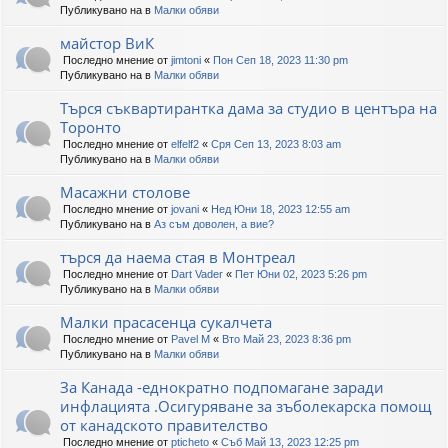
Публикувано на в
Малки обяви
майстор ВиК
Последно мнение от
jimtoni
«
Пон Сеп 18, 2023 11:30 pm
Публикувано на в
Малки обяви
Търся съквартирантка дама за студио в центъра на
Торонто
Последно мнение от
elfelf2
«
Сря Сеп 13, 2023 8:03 am
Публикувано на в
Малки обяви
Масажни столове
Последно мнение от
jovani
«
Нед Юни 18, 2023 12:55 am
Публикувано на в
Аз съм доволен, а вие?
търся да наема стая в Монтреал
Последно мнение от
Dart Vader
«
Пет Юни 02, 2023 5:26 pm
Публикувано на в
Малки обяви
Малки прасасенца сукалчета
Последно мнение от
Pavel M
«
Вто Май 23, 2023 8:36 pm
Публикувано на в
Малки обяви
За Канада -еднократно подпомагане заради
инфлацията .Осигуряване за зъболекарска помощ
от канадското правителство
Последно мнение от
pticheto
«
Съб Май 13, 2023 12:25 pm