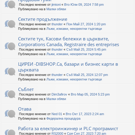
Последно мнение от
jimtoni
«
Вто Юли 09, 2024 7:58 pm
Публикувано на в
Малки обяви
Сектите продължение
Последно мнение от
thunder
«
Пон Май 27, 2024 1:20 pm
Публикувано на в
Лъжи, измами, некоректни търговци
Сектите тук, Касови бележки в църквите,
Corporations Canada, Registraire des entreprises
Последно мнение от
thunder
«
Съб Май 25, 2024 5:45 pm
Публикувано на в
Лъжи, измами, некоректни търговци
ЦИРЕИ -DIBSHOP.Ca, базари и бизнес карти в
църквата
Последно мнение от
thunder
«
Съб Май 25, 2024 12:07 pm
Публикувано на в
Лъжи, измами, некоректни търговци
Съблет
Последно мнение от
Dim3afirov
«
Вто Мар 05, 2024 5:23 pm
Публикувано на в
Малки обяви
Отава
Последно мнение от
Ned 01
«
Вто Окт 17, 2023 2:24 am
Публикувано на в
Федерална процедура
Работа за електроинжинер и PLC програмист
Последно мнение от
RS2000
«
Сря Сеп 27, 2023 7:20 am