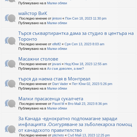
Публикувано на в
Малки обяви
майстор ВиК
Последно мнение от
jimtoni
«
Пон Сеп 18, 2023 11:30 pm
Публикувано на в
Малки обяви
Търся съквартирантка дама за студио в центъра на
Торонто
Последно мнение от
elfelf2
«
Сря Сеп 13, 2023 8:03 am
Публикувано на в
Малки обяви
Масажни столове
Последно мнение от
jovani
«
Нед Юни 18, 2023 12:55 am
Публикувано на в
Аз съм доволен, а вие?
търся да наема стая в Монтреал
Последно мнение от
Dart Vader
«
Пет Юни 02, 2023 5:26 pm
Публикувано на в
Малки обяви
Малки прасасенца сукалчета
Последно мнение от
Pavel M
«
Вто Май 23, 2023 8:36 pm
Публикувано на в
Малки обяви
За Канада -еднократно подпомагане заради
инфлацията .Осигуряване за зъболекарска помощ
от канадското правителство
Последно мнение от
pticheto
«
Съб Май 13, 2023 12:25 pm