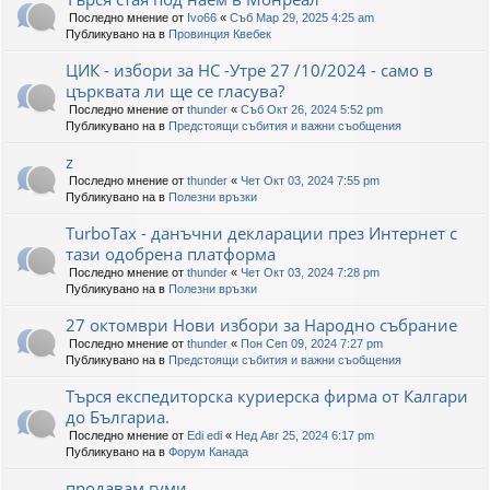
Последно мнение от
Ivo66
«
Съб Мар 29, 2025 4:25 am
Публикувано на в
Провинция Квебек
ЦИК - избори за НС -Утре 27 /10/2024 - само в
църквата ли ще се гласува?
Последно мнение от
thunder
«
Съб Окт 26, 2024 5:52 pm
Публикувано на в
Предстоящи събития и важни съобщения
z
Последно мнение от
thunder
«
Чет Окт 03, 2024 7:55 pm
Публикувано на в
Полезни връзки
TurboTax - данъчни декларации през Интернет с
тази одобрена платформа
Последно мнение от
thunder
«
Чет Окт 03, 2024 7:28 pm
Публикувано на в
Полезни връзки
27 октомври Нови избори за Народно събрание
Последно мнение от
thunder
«
Пон Сеп 09, 2024 7:27 pm
Публикувано на в
Предстоящи събития и важни съобщения
Търся експедиторска куриерска фирма от Калгари
до Българиа.
Последно мнение от
Edi edi
«
Нед Авг 25, 2024 6:17 pm
Публикувано на в
Форум Канада
продавам гуми