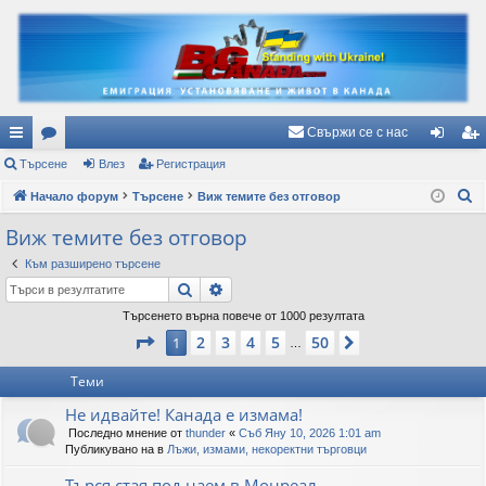
Свържи се с нас
ъ
Търсене
ор
Влез
Регистрация
ле
ег
Т
рз
Начало форум
ум
Търсене
Виж темите без отговор
з
ис
ъ
и
и
тр
Виж темите без отговор
р
вр
ац
Към разширено търсене
с
Търсене
Разширено търсене
е
ъз
ия
н
Търсенето върна повече от 1000 резултата
ки
Страница
1
от
50
е
2
3
4
5
50
1
Следваща
…
Теми
Не идвайте! Канада е измама!
Последно мнение от
thunder
«
Съб Яну 10, 2026 1:01 am
Публикувано на в
Лъжи, измами, некоректни търговци
Търся стая под наем в Монреал