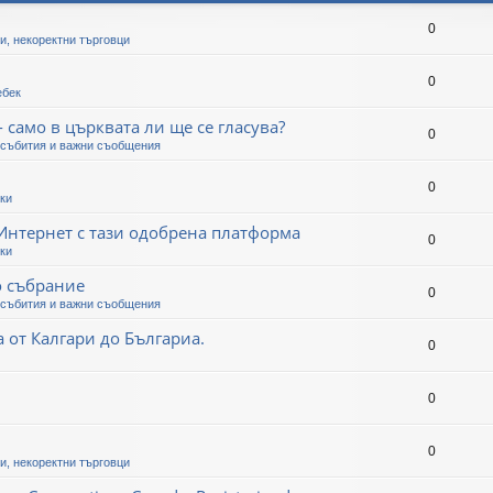
0
и, некоректни търговци
0
ебек
- само в църквата ли ще се гласува?
0
събития и важни съобщения
0
ки
 Интернет с тази одобрена платформа
0
ки
о събрание
0
събития и важни съобщения
 от Калгари до Българиа.
0
0
0
и, некоректни търговци