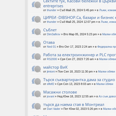
Сектите тук, Касови бележки в църквите
entreprises
от
thunder
»
Съб Май 25, 2024 5:45 pm
» в
Лъжи, измам
ЦИРЕИ -DIBSHOP.Ca, базари и бизнес 
от
thunder
»
Съб Май 25, 2024 12:07 pm
» в
Лъжи, изма
Съблет
от
Dim3afirov
»
Вто Мар 05, 2024 5:23 pm
» в
Малки об
Отава
от
Ned 01
»
Вто Окт 17, 2023 2:24 am
» в
Федерална пр
Работа за електроинжинер и PLC про
от
RS2000
»
Сря Сеп 27, 2023 7:20 am
» в
Малки обяви
майстор ВиК
от
jimtoni
»
Пон Сеп 18, 2023 11:30 pm
» в
Малки обяви
Търся съквартирантка дама за студио
от
elfelf2
»
Сря Сеп 13, 2023 8:03 am
» в
Малки обяви
Масажни столове
от
jovani
»
Нед Юни 18, 2023 12:55 am
» в
Аз съм довол
търся да наема стая в Монтреал
от
Dart Vader
»
Пет Юни 02, 2023 5:26 pm
» в
Малки об