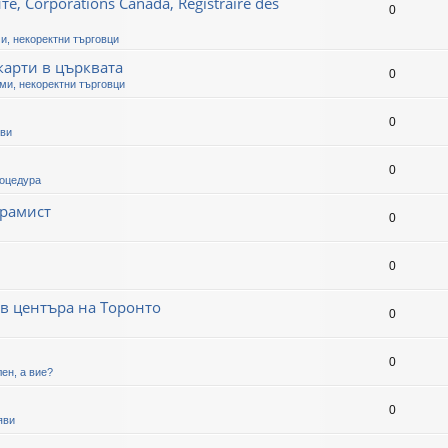
, Corporations Canada, Registraire des
0
и, некоректни търговци
карти в църквата
0
ми, некоректни търговци
0
яви
0
оцедура
грамист
0
0
 в центъра на Торонто
0
0
ен, а вие?
0
яви