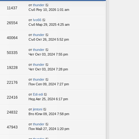
от
thunder
11437
ов
Съб Яну 10, 2026 1:01 am
ор
от
Ivo66
26554
Съб Мар 29, 2025 4:25 am
и
от
thunder
40064
Съб Окт 26, 2024 5:52 pm
от
thunder
50335
Чет Окт 03, 2024 7:55 pm
от
thunder
19228
Чет Окт 03, 2024 7:28 pm
от
thunder
22176
Пон Сеп 09, 2024 7:27 pm
от
Edi edi
22416
Нед Авг 25, 2024 6:17 pm
от
jimtoni
24832
Вто Юли 09, 2024 7:58 pm
от
thunder
47943
Пон Май 27, 2024 1:20 pm