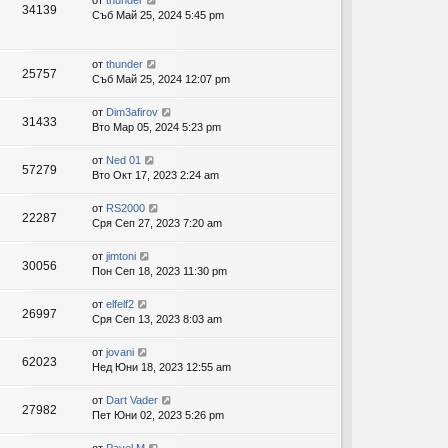
от
thunder
34139
Съб Май 25, 2024 5:45 pm
от
thunder
25757
Съб Май 25, 2024 12:07 pm
от
Dim3afirov
31433
Вто Мар 05, 2024 5:23 pm
от
Ned 01
57279
Вто Окт 17, 2023 2:24 am
от
RS2000
22287
Сря Сеп 27, 2023 7:20 am
от
jimtoni
30056
Пон Сеп 18, 2023 11:30 pm
от
elfelf2
26997
Сря Сеп 13, 2023 8:03 am
от
jovani
62023
Нед Юни 18, 2023 12:55 am
от
Dart Vader
27982
Пет Юни 02, 2023 5:26 pm