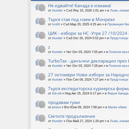
Не идвайте! Канада е измама!
от
thunder
»
Съб Яну 10, 2026 1:01 am
» в
Лъжи, измам
Търся стая под наем в Монреал
от
Ivo66
»
Съб Мар 29, 2025 4:25 am
» в
Провинция Кв
ЦИК - избори за НС -Утре 27 /10/2024 
от
thunder
»
Съб Окт 26, 2024 5:52 pm
» в
Предстоящи 
z
от
thunder
»
Чет Окт 03, 2024 7:55 pm
» в
Полезни връз
TurboTax - данъчни декларации през
от
thunder
»
Чет Окт 03, 2024 7:28 pm
» в
Полезни връз
27 октомври Нови избори за Народн
от
thunder
»
Пон Сеп 09, 2024 7:27 pm
» в
Предстоящи 
Търся експедиторска куриерска фирма
от
Edi edi
»
Нед Авг 25, 2024 6:17 pm
» в
Форум Канада
продавам гуми
от
jimtoni
»
Вто Юли 09, 2024 7:58 pm
» в
Малки обяви
Сектите продължение
от
thunder
»
Пон Май 27, 2024 1:20 pm
» в
Лъжи, измам