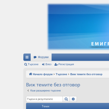
Форуми
ъ
Търсене
Влез
Регистрация
рз
Начало форум
Търсене
Виж темите без отговор
и
Виж темите без отговор
вр
Към разширено търсене
ъз
Търсене
Разширено търсен
ки
Теми