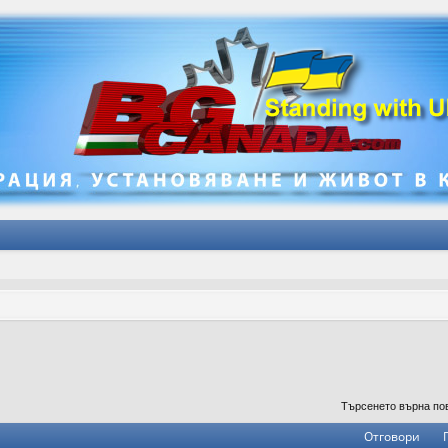
е
Търсенето върна по
Отговори