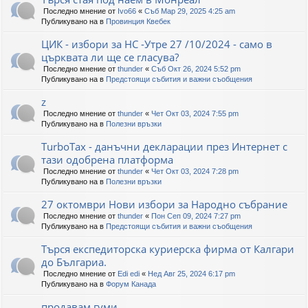
Последно мнение от
Ivo66
«
Съб Мар 29, 2025 4:25 am
Публикувано на в
Провинция Квебек
ЦИК - избори за НС -Утре 27 /10/2024 - само в
църквата ли ще се гласува?
Последно мнение от
thunder
«
Съб Окт 26, 2024 5:52 pm
Публикувано на в
Предстоящи събития и важни съобщения
z
Последно мнение от
thunder
«
Чет Окт 03, 2024 7:55 pm
Публикувано на в
Полезни връзки
TurboTax - данъчни декларации през Интернет с
тази одобрена платформа
Последно мнение от
thunder
«
Чет Окт 03, 2024 7:28 pm
Публикувано на в
Полезни връзки
27 октомври Нови избори за Народно събрание
Последно мнение от
thunder
«
Пон Сеп 09, 2024 7:27 pm
Публикувано на в
Предстоящи събития и важни съобщения
Търся експедиторска куриерска фирма от Калгари
до Българиа.
Последно мнение от
Edi edi
«
Нед Авг 25, 2024 6:17 pm
Публикувано на в
Форум Канада
продавам гуми