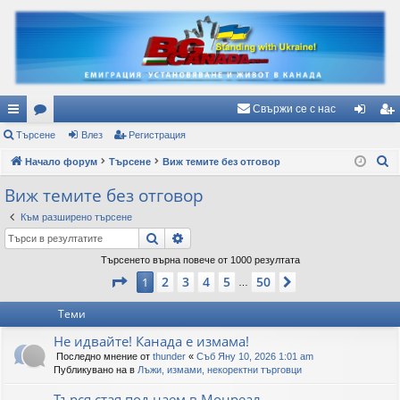
Свържи се с нас
ъ
Търсене
ор
Влез
Регистрация
ле
ег
Т
рз
Начало форум
ум
Търсене
Виж темите без отговор
з
ис
ъ
и
и
тр
Виж темите без отговор
р
вр
ац
Към разширено търсене
с
Търсене
Разширено търсене
е
ъз
ия
н
Търсенето върна повече от 1000 резултата
ки
Страница
1
от
50
е
2
3
4
5
50
1
Следваща
…
Теми
Не идвайте! Канада е измама!
Последно мнение от
thunder
«
Съб Яну 10, 2026 1:01 am
Публикувано на в
Лъжи, измами, некоректни търговци
Търся стая под наем в Монреал