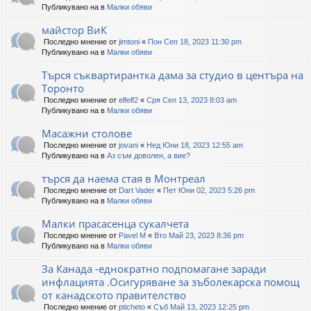
Публикувано на в
Малки обяви
майстор ВиК
Последно мнение от
jimtoni
«
Пон Сеп 18, 2023 11:30 pm
Публикувано на в
Малки обяви
Търся съквартирантка дама за студио в центъра на
Торонто
Последно мнение от
elfelf2
«
Сря Сеп 13, 2023 8:03 am
Публикувано на в
Малки обяви
Масажни столове
Последно мнение от
jovani
«
Нед Юни 18, 2023 12:55 am
Публикувано на в
Аз съм доволен, а вие?
търся да наема стая в Монтреал
Последно мнение от
Dart Vader
«
Пет Юни 02, 2023 5:26 pm
Публикувано на в
Малки обяви
Малки прасасенца сукалчета
Последно мнение от
Pavel M
«
Вто Май 23, 2023 8:36 pm
Публикувано на в
Малки обяви
За Канада -еднократно подпомагане заради
инфлацията .Осигуряване за зъболекарска помощ
от канадското правителство
Последно мнение от
pticheto
«
Съб Май 13, 2023 12:25 pm