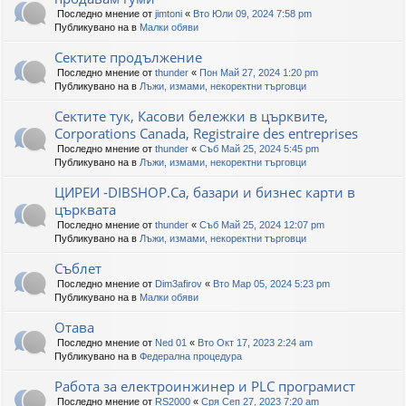
Последно мнение от
jimtoni
«
Вто Юли 09, 2024 7:58 pm
Публикувано на в
Малки обяви
Сектите продължение
Последно мнение от
thunder
«
Пон Май 27, 2024 1:20 pm
Публикувано на в
Лъжи, измами, некоректни търговци
Сектите тук, Касови бележки в църквите,
Corporations Canada, Registraire des entreprises
Последно мнение от
thunder
«
Съб Май 25, 2024 5:45 pm
Публикувано на в
Лъжи, измами, некоректни търговци
ЦИРЕИ -DIBSHOP.Ca, базари и бизнес карти в
църквата
Последно мнение от
thunder
«
Съб Май 25, 2024 12:07 pm
Публикувано на в
Лъжи, измами, некоректни търговци
Съблет
Последно мнение от
Dim3afirov
«
Вто Мар 05, 2024 5:23 pm
Публикувано на в
Малки обяви
Отава
Последно мнение от
Ned 01
«
Вто Окт 17, 2023 2:24 am
Публикувано на в
Федерална процедура
Работа за електроинжинер и PLC програмист
Последно мнение от
RS2000
«
Сря Сеп 27, 2023 7:20 am