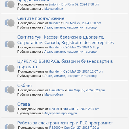
Последно мнение от
jimtoni
«
Вто Юли 09, 2024 7:58 pm
Публикувано на в
Малки обяви
Сектите продължение
Последно мнение от
thunder
«
Пон Май 27, 2024 1:20 pm
Публикувано на в
Лъжи, измами, некоректни търговци
Сектите тук, Касови бележки в църквите,
Corporations Canada, Registraire des entreprises
Последно мнение от
thunder
«
Съб Май 25, 2024 5:45 pm
Публикувано на в
Лъжи, измами, некоректни търговци
ЦИРЕИ -DIBSHOP.Ca, базари и бизнес карти в
църквата
Последно мнение от
thunder
«
Съб Май 25, 2024 12:07 pm
Публикувано на в
Лъжи, измами, некоректни търговци
Съблет
Последно мнение от
Dim3afirov
«
Вто Мар 05, 2024 5:23 pm
Публикувано на в
Малки обяви
Отава
Последно мнение от
Ned 01
«
Вто Окт 17, 2023 2:24 am
Публикувано на в
Федерална процедура
Работа за електроинжинер и PLC програмист
Последно мнение от
RS2000
«
Сря Сеп 27, 2023 7:20 am