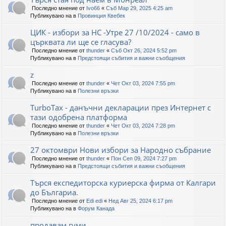
Последно мнение от
Ivo66
«
Съб Мар 29, 2025 4:25 am
Публикувано на в
Провинция Квебек
ЦИК - избори за НС -Утре 27 /10/2024 - само в
църквата ли ще се гласува?
Последно мнение от
thunder
«
Съб Окт 26, 2024 5:52 pm
Публикувано на в
Предстоящи събития и важни съобщения
z
Последно мнение от
thunder
«
Чет Окт 03, 2024 7:55 pm
Публикувано на в
Полезни връзки
TurboTax - данъчни декларации през Интернет с
тази одобрена платформа
Последно мнение от
thunder
«
Чет Окт 03, 2024 7:28 pm
Публикувано на в
Полезни връзки
27 октомври Нови избори за Народно събрание
Последно мнение от
thunder
«
Пон Сеп 09, 2024 7:27 pm
Публикувано на в
Предстоящи събития и важни съобщения
Търся експедиторска куриерска фирма от Калгари
до Българиа.
Последно мнение от
Edi edi
«
Нед Авг 25, 2024 6:17 pm
Публикувано на в
Форум Канада
продавам гуми