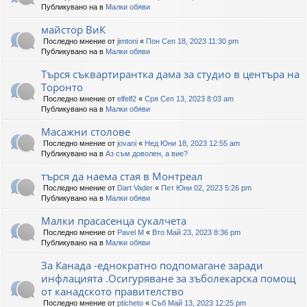
Публикувано на в
Малки обяви
майстор ВиК
Последно мнение от
jimtoni
«
Пон Сеп 18, 2023 11:30 pm
Публикувано на в
Малки обяви
Търся съквартирантка дама за студио в центъра на
Торонто
Последно мнение от
elfelf2
«
Сря Сеп 13, 2023 8:03 am
Публикувано на в
Малки обяви
Масажни столове
Последно мнение от
jovani
«
Нед Юни 18, 2023 12:55 am
Публикувано на в
Аз съм доволен, а вие?
търся да наема стая в Монтреал
Последно мнение от
Dart Vader
«
Пет Юни 02, 2023 5:26 pm
Публикувано на в
Малки обяви
Малки прасасенца сукалчета
Последно мнение от
Pavel M
«
Вто Май 23, 2023 8:36 pm
Публикувано на в
Малки обяви
За Канада -еднократно подпомагане заради
инфлацията .Осигуряване за зъболекарска помощ
от канадското правителство
Последно мнение от
pticheto
«
Съб Май 13, 2023 12:25 pm