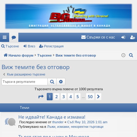
Свържи се с нас
ъ
Търсене
ор
Влез
Регистрация
ле
ег
Т
рз
Начало форум
ум
Търсене
Виж темите без отговор
з
ис
ъ
и
и
тр
Виж темите без отговор
р
вр
ац
Към разширено търсене
с
Търсене
Разширено търсене
е
ъз
ия
н
Търсенето върна повече от 1000 резултата
ки
Страница
1
от
50
е
2
3
4
5
50
1
Следваща
…
Теми
Не идвайте! Канада е измама!
Последно мнение от
thunder
«
Съб Яну 10, 2026 1:01 am
Публикувано на в
Лъжи, измами, некоректни търговци
Търся стая под наем в Монреал