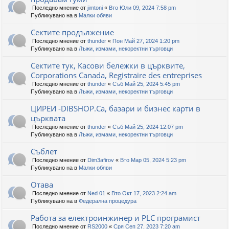
Последно мнение от
jimtoni
«
Вто Юли 09, 2024 7:58 pm
Публикувано на в
Малки обяви
Сектите продължение
Последно мнение от
thunder
«
Пон Май 27, 2024 1:20 pm
Публикувано на в
Лъжи, измами, некоректни търговци
Сектите тук, Касови бележки в църквите,
Corporations Canada, Registraire des entreprises
Последно мнение от
thunder
«
Съб Май 25, 2024 5:45 pm
Публикувано на в
Лъжи, измами, некоректни търговци
ЦИРЕИ -DIBSHOP.Ca, базари и бизнес карти в
църквата
Последно мнение от
thunder
«
Съб Май 25, 2024 12:07 pm
Публикувано на в
Лъжи, измами, некоректни търговци
Съблет
Последно мнение от
Dim3afirov
«
Вто Мар 05, 2024 5:23 pm
Публикувано на в
Малки обяви
Отава
Последно мнение от
Ned 01
«
Вто Окт 17, 2023 2:24 am
Публикувано на в
Федерална процедура
Работа за електроинжинер и PLC програмист
Последно мнение от
RS2000
«
Сря Сеп 27, 2023 7:20 am