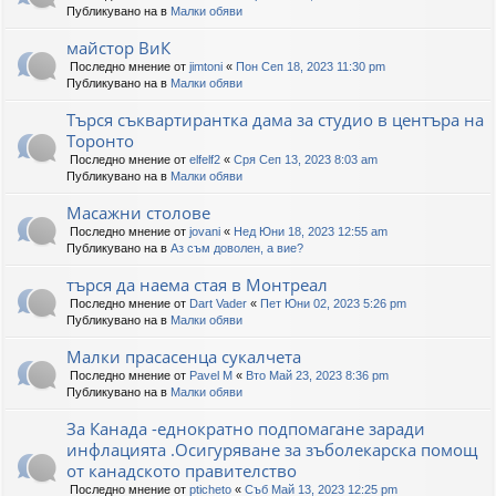
Публикувано на в
Малки обяви
майстор ВиК
Последно мнение от
jimtoni
«
Пон Сеп 18, 2023 11:30 pm
Публикувано на в
Малки обяви
Търся съквартирантка дама за студио в центъра на
Торонто
Последно мнение от
elfelf2
«
Сря Сеп 13, 2023 8:03 am
Публикувано на в
Малки обяви
Масажни столове
Последно мнение от
jovani
«
Нед Юни 18, 2023 12:55 am
Публикувано на в
Аз съм доволен, а вие?
търся да наема стая в Монтреал
Последно мнение от
Dart Vader
«
Пет Юни 02, 2023 5:26 pm
Публикувано на в
Малки обяви
Малки прасасенца сукалчета
Последно мнение от
Pavel M
«
Вто Май 23, 2023 8:36 pm
Публикувано на в
Малки обяви
За Канада -еднократно подпомагане заради
инфлацията .Осигуряване за зъболекарска помощ
от канадското правителство
Последно мнение от
pticheto
«
Съб Май 13, 2023 12:25 pm