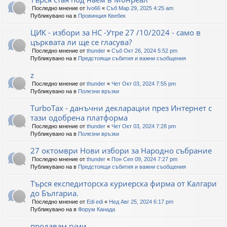
Последно мнение от
Ivo66
«
Съб Мар 29, 2025 4:25 am
Публикувано на в
Провинция Квебек
ЦИК - избори за НС -Утре 27 /10/2024 - само в
църквата ли ще се гласува?
Последно мнение от
thunder
«
Съб Окт 26, 2024 5:52 pm
Публикувано на в
Предстоящи събития и важни съобщения
z
Последно мнение от
thunder
«
Чет Окт 03, 2024 7:55 pm
Публикувано на в
Полезни връзки
TurboTax - данъчни декларации през Интернет с
тази одобрена платформа
Последно мнение от
thunder
«
Чет Окт 03, 2024 7:28 pm
Публикувано на в
Полезни връзки
27 октомври Нови избори за Народно събрание
Последно мнение от
thunder
«
Пон Сеп 09, 2024 7:27 pm
Публикувано на в
Предстоящи събития и важни съобщения
Търся експедиторска куриерска фирма от Калгари
до Българиа.
Последно мнение от
Edi edi
«
Нед Авг 25, 2024 6:17 pm
Публикувано на в
Форум Канада
продавам гуми