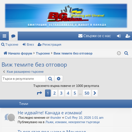
Свържи се с нас
ъ
Търсене
ор
Влез
Регистрация
ле
ег
Т
рз
Начало форум
ум
Търсене
Виж темите без отговор
з
ис
ъ
и
и
тр
Виж темите без отговор
р
вр
ац
Към разширено търсене
с
Търсене
Разширено търсене
е
ъз
ия
н
Търсенето върна повече от 1000 резултата
ки
Страница
1
от
50
е
2
3
4
5
50
1
Следваща
…
Теми
Не идвайте! Канада е измама!
Последно мнение от
thunder
«
Съб Яну 10, 2026 1:01 am
Публикувано на в
Лъжи, измами, некоректни търговци
Търся стая под наем в Монреал