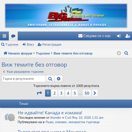
Свържи се с нас
ъ
Търсене
ор
Влез
Регистрация
ле
ег
Т
рз
Начало форум
ум
Търсене
Виж темите без отговор
з
ис
ъ
и
и
тр
Виж темите без отговор
р
вр
ац
Към разширено търсене
с
Търсене
Разширено търсене
е
ъз
ия
н
Търсенето върна повече от 1000 резултата
ки
Страница
1
от
50
е
2
3
4
5
50
1
Следваща
…
Теми
Не идвайте! Канада е измама!
Последно мнение от
thunder
«
Съб Яну 10, 2026 1:01 am
Публикувано на в
Лъжи, измами, некоректни търговци
Търся стая под наем в Монреал