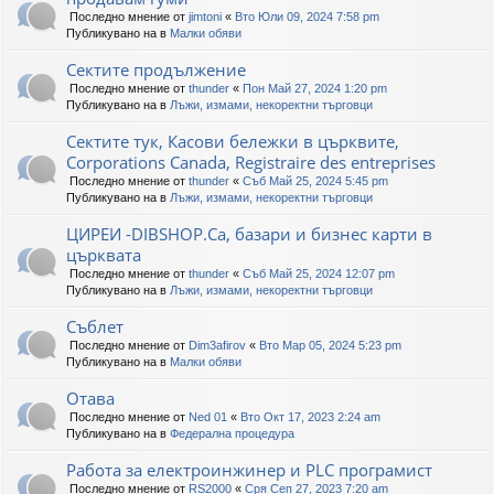
Последно мнение от
jimtoni
«
Вто Юли 09, 2024 7:58 pm
Публикувано на в
Малки обяви
Сектите продължение
Последно мнение от
thunder
«
Пон Май 27, 2024 1:20 pm
Публикувано на в
Лъжи, измами, некоректни търговци
Сектите тук, Касови бележки в църквите,
Corporations Canada, Registraire des entreprises
Последно мнение от
thunder
«
Съб Май 25, 2024 5:45 pm
Публикувано на в
Лъжи, измами, некоректни търговци
ЦИРЕИ -DIBSHOP.Ca, базари и бизнес карти в
църквата
Последно мнение от
thunder
«
Съб Май 25, 2024 12:07 pm
Публикувано на в
Лъжи, измами, некоректни търговци
Съблет
Последно мнение от
Dim3afirov
«
Вто Мар 05, 2024 5:23 pm
Публикувано на в
Малки обяви
Отава
Последно мнение от
Ned 01
«
Вто Окт 17, 2023 2:24 am
Публикувано на в
Федерална процедура
Работа за електроинжинер и PLC програмист
Последно мнение от
RS2000
«
Сря Сеп 27, 2023 7:20 am