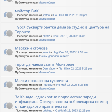
Публикувано на в
Малки обяви
майстор ВиК
Последно мнение от
jimtoni
«
Пон Сеп 18, 2023 11:30 pm
Публикувано на в
Малки обяви
Търся съквартирантка дама за студио в центъра на
Торонто
Последно мнение от
elfelf2
«
Сря Сеп 13, 2023 8:03 am
Публикувано на в
Малки обяви
Масажни столове
Последно мнение от
jovani
«
Нед Юни 18, 2023 12:55 am
Публикувано на в
Аз съм доволен, а вие?
търся да наема стая в Монтреал
Последно мнение от
Dart Vader
«
Пет Юни 02, 2023 5:26 pm
Публикувано на в
Малки обяви
Малки прасасенца сукалчета
Последно мнение от
Pavel M
«
Вто Май 23, 2023 8:36 pm
Публикувано на в
Малки обяви
За Канада -еднократно подпомагане заради
инфлацията .Осигуряване за зъболекарска помощ
от канадското правителство
Последно мнение от
pticheto
«
Съб Май 13, 2023 12:25 pm