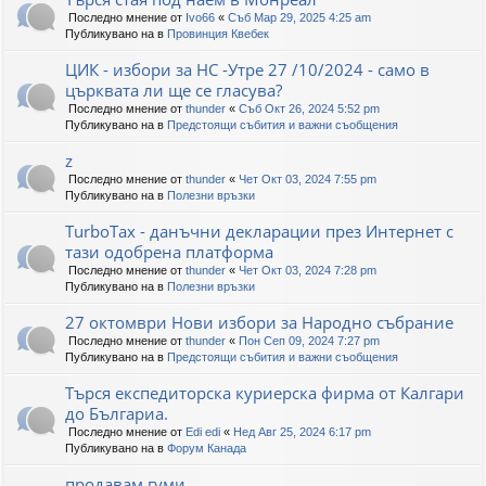
Последно мнение от
Ivo66
«
Съб Мар 29, 2025 4:25 am
Публикувано на в
Провинция Квебек
ЦИК - избори за НС -Утре 27 /10/2024 - само в
църквата ли ще се гласува?
Последно мнение от
thunder
«
Съб Окт 26, 2024 5:52 pm
Публикувано на в
Предстоящи събития и важни съобщения
z
Последно мнение от
thunder
«
Чет Окт 03, 2024 7:55 pm
Публикувано на в
Полезни връзки
TurboTax - данъчни декларации през Интернет с
тази одобрена платформа
Последно мнение от
thunder
«
Чет Окт 03, 2024 7:28 pm
Публикувано на в
Полезни връзки
27 октомври Нови избори за Народно събрание
Последно мнение от
thunder
«
Пон Сеп 09, 2024 7:27 pm
Публикувано на в
Предстоящи събития и важни съобщения
Търся експедиторска куриерска фирма от Калгари
до Българиа.
Последно мнение от
Edi edi
«
Нед Авг 25, 2024 6:17 pm
Публикувано на в
Форум Канада
продавам гуми