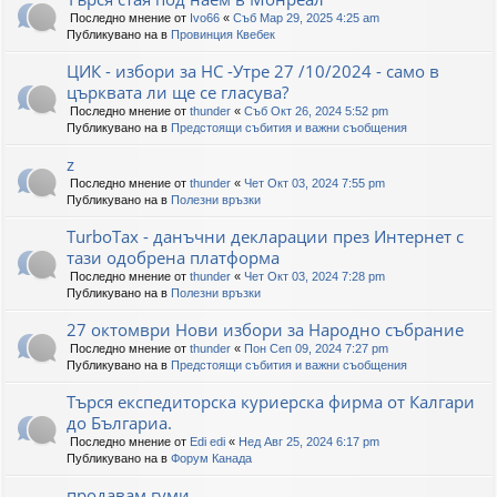
Последно мнение от
Ivo66
«
Съб Мар 29, 2025 4:25 am
Публикувано на в
Провинция Квебек
ЦИК - избори за НС -Утре 27 /10/2024 - само в
църквата ли ще се гласува?
Последно мнение от
thunder
«
Съб Окт 26, 2024 5:52 pm
Публикувано на в
Предстоящи събития и важни съобщения
z
Последно мнение от
thunder
«
Чет Окт 03, 2024 7:55 pm
Публикувано на в
Полезни връзки
TurboTax - данъчни декларации през Интернет с
тази одобрена платформа
Последно мнение от
thunder
«
Чет Окт 03, 2024 7:28 pm
Публикувано на в
Полезни връзки
27 октомври Нови избори за Народно събрание
Последно мнение от
thunder
«
Пон Сеп 09, 2024 7:27 pm
Публикувано на в
Предстоящи събития и важни съобщения
Търся експедиторска куриерска фирма от Калгари
до Българиа.
Последно мнение от
Edi edi
«
Нед Авг 25, 2024 6:17 pm
Публикувано на в
Форум Канада
продавам гуми