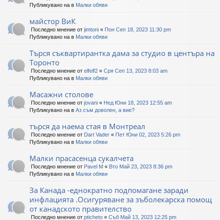
Публикувано на в
Малки обяви
майстор ВиК
Последно мнение от
jimtoni
«
Пон Сеп 18, 2023 11:30 pm
Публикувано на в
Малки обяви
Търся съквартирантка дама за студио в центъра на
Торонто
Последно мнение от
elfelf2
«
Сря Сеп 13, 2023 8:03 am
Публикувано на в
Малки обяви
Масажни столове
Последно мнение от
jovani
«
Нед Юни 18, 2023 12:55 am
Публикувано на в
Аз съм доволен, а вие?
търся да наема стая в Монтреал
Последно мнение от
Dart Vader
«
Пет Юни 02, 2023 5:26 pm
Публикувано на в
Малки обяви
Малки прасасенца сукалчета
Последно мнение от
Pavel M
«
Вто Май 23, 2023 8:36 pm
Публикувано на в
Малки обяви
За Канада -еднократно подпомагане заради
инфлацията .Осигуряване за зъболекарска помощ
от канадското правителство
Последно мнение от
pticheto
«
Съб Май 13, 2023 12:25 pm