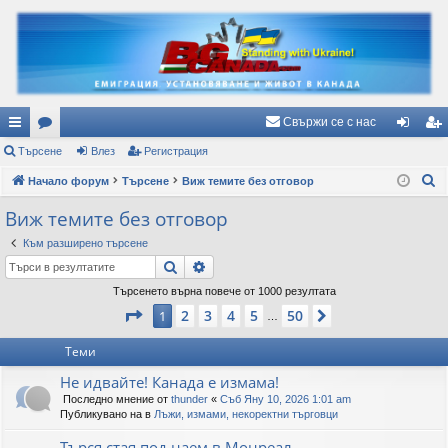
Свържи се с нас
ъ
Търсене
ор
Влез
Регистрация
ле
ег
Т
рз
Начало форум
ум
Търсене
Виж темите без отговор
з
ис
ъ
и
и
тр
Виж темите без отговор
р
вр
ац
Към разширено търсене
с
Търсене
Разширено търсене
е
ъз
ия
н
Търсенето върна повече от 1000 резултата
ки
Страница
1
от
50
е
2
3
4
5
50
1
Следваща
…
Теми
Не идвайте! Канада е измама!
Последно мнение от
thunder
«
Съб Яну 10, 2026 1:01 am
Публикувано на в
Лъжи, измами, некоректни търговци
Търся стая под наем в Монреал