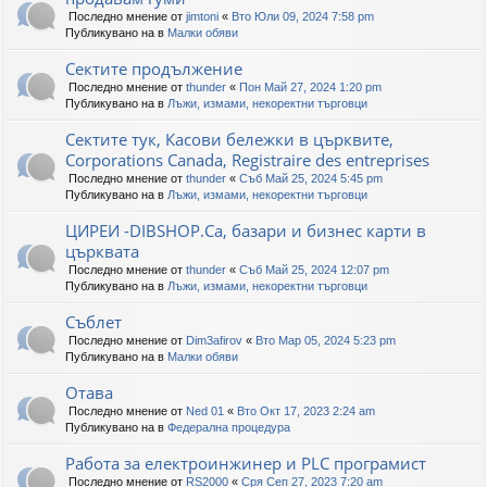
Последно мнение от
jimtoni
«
Вто Юли 09, 2024 7:58 pm
Публикувано на в
Малки обяви
Сектите продължение
Последно мнение от
thunder
«
Пон Май 27, 2024 1:20 pm
Публикувано на в
Лъжи, измами, некоректни търговци
Сектите тук, Касови бележки в църквите,
Corporations Canada, Registraire des entreprises
Последно мнение от
thunder
«
Съб Май 25, 2024 5:45 pm
Публикувано на в
Лъжи, измами, некоректни търговци
ЦИРЕИ -DIBSHOP.Ca, базари и бизнес карти в
църквата
Последно мнение от
thunder
«
Съб Май 25, 2024 12:07 pm
Публикувано на в
Лъжи, измами, некоректни търговци
Съблет
Последно мнение от
Dim3afirov
«
Вто Мар 05, 2024 5:23 pm
Публикувано на в
Малки обяви
Отава
Последно мнение от
Ned 01
«
Вто Окт 17, 2023 2:24 am
Публикувано на в
Федерална процедура
Работа за електроинжинер и PLC програмист
Последно мнение от
RS2000
«
Сря Сеп 27, 2023 7:20 am