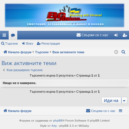
Свържи се с нас
ъ
Търсене
ор
Влез
Регистрация
ле
ег
Т
рз
Начало форум
ум
Търсене
Виж активните теми
з
ис
ъ
и
и
тр
Виж активните теми
р
вр
ац
Към разширено търсене
с
Търсенето върна 0 резултата • Страница
1
от
1
е
ъз
ия
Нищо не е намерено.
н
ки
е
Търсенето върна 0 резултата • Страница
1
от
1
Иди на
Начало форум
Свържи се с нас
Форума се задвижва от
phpBB
® Forum Software © phpBB Limited
Style от
Arty
- phpBB 3.3 от MrGaby