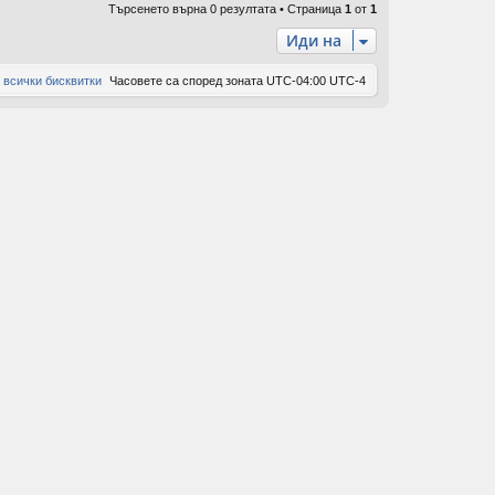
Търсенето върна 0 резултата • Страница
1
от
1
ов
Иди на
ор
 всички бисквитки
Часовете са според зоната UTC-04:00 UTC-4
и