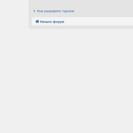
Към разширено търсене
Начало форум