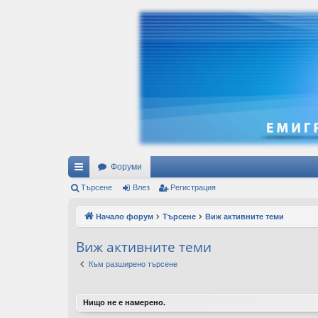
Форуми
ъ
Търсене
Влез
Регистрация
рз
Начало форум
Търсене
Виж активните теми
и
Виж активните теми
вр
Към разширено търсене
ъз
ки
Нищо не е намерено.