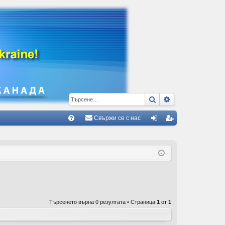
Търсене
Разширено тъ
Свържи се с нас
Б
В
ле
ег
ъ
з
ис
пр
тр
ос
ац
и/
ия
Търсенето върна 0 резултата • Страница
1
от
1
О
тг