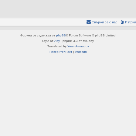
Свържи се с нас
Изтрий
Форума се задвижва от
phpBB
® Forum Software © phpBB Limited
Style от
Arty
- phpBB 3.3 от MrGaby
Translated by
Yoan Arnaudov
Поверителност
|
Условия