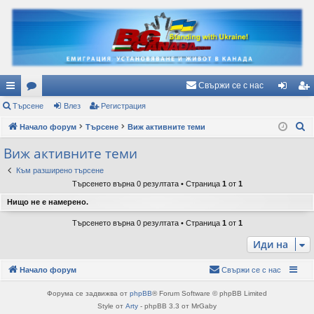
Свържи се с нас
ъ
Търсене
ор
Влез
Регистрация
ле
ег
Т
рз
Начало форум
ум
Търсене
Виж активните теми
з
ис
ъ
и
и
тр
Виж активните теми
р
вр
ац
Към разширено търсене
с
Търсенето върна 0 резултата • Страница
1
от
1
е
ъз
ия
Нищо не е намерено.
н
ки
е
Търсенето върна 0 резултата • Страница
1
от
1
Иди на
Начало форум
Свържи се с нас
Форума се задвижва от
phpBB
® Forum Software © phpBB Limited
Style от
Arty
- phpBB 3.3 от MrGaby