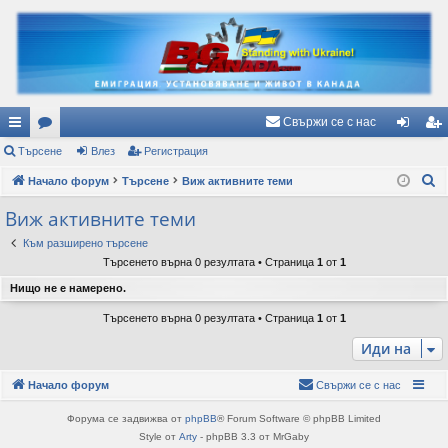
Свържи се с нас
ъ
Търсене
ор
Влез
Регистрация
ле
ег
Т
рз
Начало форум
ум
Търсене
Виж активните теми
з
ис
ъ
и
и
тр
Виж активните теми
р
вр
ац
Към разширено търсене
с
Търсенето върна 0 резултата • Страница
1
от
1
е
ъз
ия
Нищо не е намерено.
н
ки
е
Търсенето върна 0 резултата • Страница
1
от
1
Иди на
Начало форум
Свържи се с нас
Форума се задвижва от
phpBB
® Forum Software © phpBB Limited
Style от
Arty
- phpBB 3.3 от MrGaby