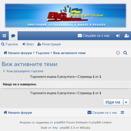
Свържи се с нас
ъ
Търсене
ор
Влез
Регистрация
ле
ег
Т
рз
Начало форум
ум
Търсене
Виж активните теми
з
ис
ъ
и
и
тр
Виж активните теми
р
вр
ац
Към разширено търсене
с
Търсенето върна 0 резултата • Страница
1
от
1
е
ъз
ия
Нищо не е намерено.
н
ки
е
Търсенето върна 0 резултата • Страница
1
от
1
Иди на
Начало форум
Свържи се с нас
Форума се задвижва от
phpBB
® Forum Software © phpBB Limited
Style от
Arty
- phpBB 3.3 от MrGaby